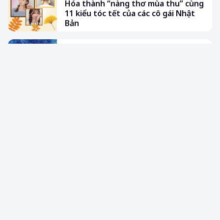
Hóa thành “nàng thơ mùa thu” cùng
11 kiểu tóc tết của các cô gái Nhật
Bản
XÃ HỘI
Thảm làm từ tóc được thử nghiệm
để trồng đậu nành tại Nhật Bản
SỨC KHỎE
Da đầu khỏe, tóc dày hơn với bài tập
từ chuyên gia chăm sóc tóc của
Thiên hoàng
BÀI ĐỌC NHIỀU
Saigon Punch – Góc nhỏ sôi động mang hương
vị Hokkaido
Top 5 quán cafe đáng yêu dành cho “tín đồ