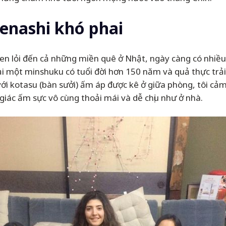
enashi khó phai
 len lỏi đến cả những miền quê ở Nhật, ngày càng có nhiề
ại một minshuku có tuổi đời hơn 150 năm và quả thực trả
ới kotasu (bàn sưởi) ấm áp được kê ở giữa phòng, tôi cả
giác ấm sực vô cùng thoải mái và dễ chịu như ở nhà.