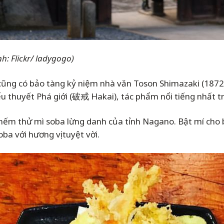
: Flickr/ ladygogo)
 cũng có bảo tàng kỷ niệm nhà văn Toson Shimazaki (187
ểu thuyết Phá giới (破戒 Hakai), tác phẩm nổi tiếng nhất 
nếm thử mì soba lừng danh của tỉnh Nagano. Bật mí cho 
ba với hương vị tuyệt vời.