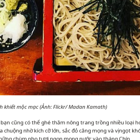
h khiết mộc mạc (Ảnh: Flickr/ Madan Kamath)
 bạn cũng có thể ghé thăm nông trang trồng nhiều loại 
a chuộng nhờ kích cỡ lớn, sắc đỏ căng mọng và vị ngọt kh
những chùm nho tươi ngon mọng nước vào tháng Chín.