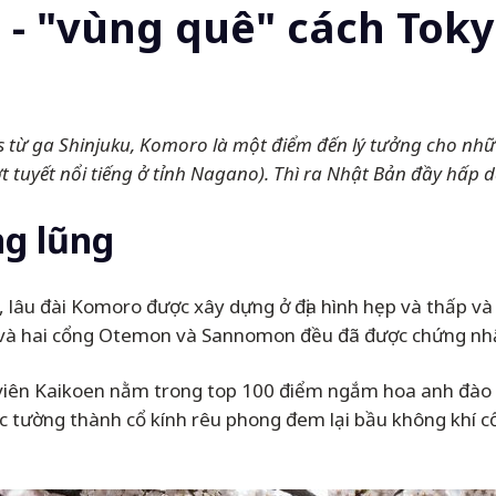
 "vùng quê" cách Tokyo 
us từ ga Shinjuku, Komoro là một điểm đến lý tưởng cho n
t tuyết nổi tiếng ở tỉnh Nagano). Thì ra Nhật Bản đầy hấp 
ng lũng
o, lâu đài Komoro được xây dựng ở địa hình hẹp và thấp v
 và hai cổng Otemon và Sannomon đều đã được chứng nhận
viên Kaikoen nằm trong top 100 điểm ngắm hoa anh đào
ường thành cổ kính rêu phong đem lại bầu không khí cổ 