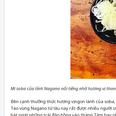
Mì soba của tỉnh Nagano nổi tiếng nhờ hương vị than
Bên cạnh thưởng thức hương vị ngon lành của soba,
Táo vùng Nagano từ lâu nay rất được nhiều người ư
bát ngát những trái đào hồng vào tháng Tám hay 