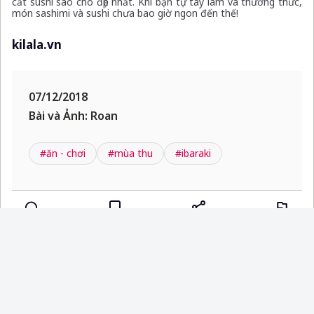
cắt sushi sao cho đẹp nhất. Khi bạn tự tay làm và thưởng thức,
món sashimi và sushi chưa bao giờ ngon đến thế!
kilala.vn
07/12/2018
Bài và Ảnh: Roan
#ăn - chơi
#mùa thu
#ibaraki
Đăng nhập tài khoản để bình luận
Đăng nhập
Đăng ký