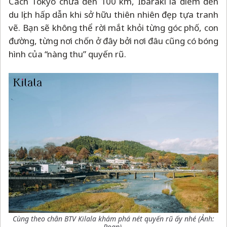
Cách Tokyo chưa đến 100 km, Ibaraki là điểm đến
du lịch hấp dẫn khi sở hữu thiên nhiên đẹp tựa tranh
vẽ. Bạn sẽ không thể rời mắt khỏi từng góc phố, con
đường, từng nơi chốn ở đây bởi nơi đâu cũng có bóng
hình của “nàng thu” quyến rũ.
Cùng theo chân BTV Kilala khám phá nét quyến rũ ấy nhé
(Ảnh:
Roan).