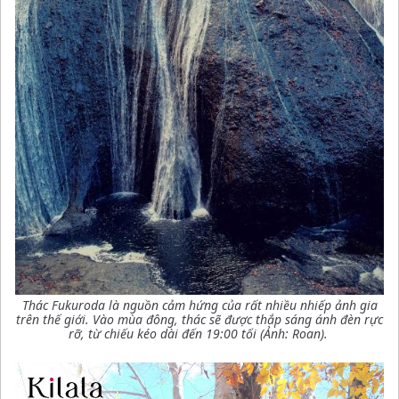
Thác Fukuroda là nguồn cảm hứng của rất nhiều nhiếp ảnh gia
trên thế giới. Vào mùa đông, thác sẽ được thắp sáng ánh đèn rực
rỡ, từ chiếu kéo dài đến 19:00 tối (Ảnh: Roan).