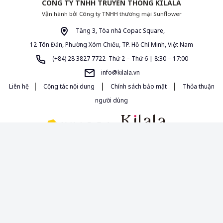
CÔNG TY TNHH TRUYỀN THÔNG KILALA
Vận hành bởi Công ty TNHH thương mại Sunflower
Tầng 3, Tòa nhà Copac Square,
12 Tôn Đản, Phường Xóm Chiếu, TP. Hồ Chí Minh, Việt Nam
(+84) 28 3827 7722 Thứ 2 – Thứ 6 | 8:30 – 17:00
info@kilala.vn
|
|
|
Liên hệ
Cộng tác nội dung
Chính sách bảo mật
Thỏa thuận
người dùng
Giấy phép MXH 454/GP-BTTTT do Bộ Thông Tin và Truyền Thông cấp
ngày 16/10/2020. Chịu trách nhiệm quản lý nội dung: Bà Đường Thị Anh
Thảo.
Tất cả nội dung, hình ảnh sử dụng trong Cẩm nang Văn hóa & Phong
cách sống tại kilala.vn thuộc bản quyền của KILALA. Mọi hành vi sao chép,
nếu không có sự cho phép của KILALA, sẽ xem như vi phạm Luật Sở hữu
Trí Tuệ hiện hành của nước Việt Nam.