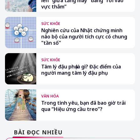
lên “giữa tầng mây” đang “rơi vào
vực thẳm”
SỨC KHỎE
Nghiên cứu của Nhật chứng minh
não bộ của người tích cực có chung
"tần số"
SỨC KHỎE
Tâm lý đậu phụ là gì? Đặc điểm của
người mang tâm lý đậu phụ
VĂN HÓA
Trong tình yêu, bạn đã bao giờ trải
qua “Hiệu ứng cầu treo”?
BÀI ĐỌC NHIỀU