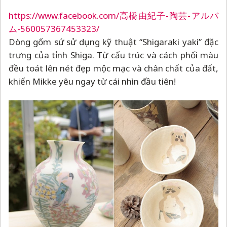
https://www.facebook.com/高橋由紀子-陶芸-アルバ
ム-560057367453323/
Dòng gốm sứ sử dụng kỹ thuật “Shigaraki yaki” đặc
trưng của tỉnh Shiga. Từ cấu trúc và cách phối màu
đều toát lên nét đẹp mộc mạc và chân chất của đất,
khiến Mikke yêu ngay từ cái nhìn đầu tiên!