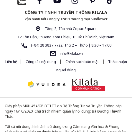
CÔNG TY TNHH TRUYỀN THÔNG KILALA
Vận hành bởi Công ty TNHH thương mại Sunflower
Tầng 3, Tòa nhà Copac Square,
12 Tôn Đản, Phường Xóm Chiếu, TP. Hồ Chí Minh, Việt Nam
(+84) 28 3827 7722 Thứ 2 – Thứ 6 | 8:30 – 17:00
info@kilala.vn
|
|
|
Liên hệ
Cộng tác nội dung
Chính sách bảo mật
Thỏa thuận
người dùng
Giấy phép MXH 454/GP-BTTTT do Bộ Thông Tin và Truyền Thông cấp
ngày 16/10/2020. Chịu trách nhiệm quản lý nội dung: Bà Đường Thị Anh
Thảo.
Tất cả nội dung, hình ảnh sử dụng trong Cẩm nang Văn hóa & Phong
cách sống tại kilala.vn thuộc bản quyền của KILALA. Mọi hành vi sao chép,