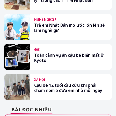
lý” trong các TTTM Nhật Bản
NGHỀ NGHIỆP
Trẻ em Nhật Bản mơ ước lớn lên sẽ
làm nghề gì?
60S
Toàn cảnh vụ án cậu bé biến mất ở
Kyoto
XÃ HỘI
Cậu bé 12 tuổi cầu cứu khi phải
chăm nom 5 đứa em nhỏ mỗi ngày
BÀI ĐỌC NHIỀU