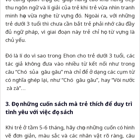
thu ngôn ngữ và lí giải của trẻ khi trẻ vừa nhìn tranh
minh họa vừa nghe từ vựng đó. Ngoài ra, với những
trẻ dưới 3 tuổi thì chưa cần bắt trẻ phải nhớ câu đầy
đủ ngữ pháp, vì giai đoạn này trẻ chỉ học từ vựng là
chủ yếu.
Đó là lí do vì sao trong Ehon cho trẻ dưới 3 tuổi, các
tác giả không đưa vào nhiều từ kết nối như trong
câu “Chó sủa gâu gâu” mà chỉ để ở dạng các cụm từ
có nghĩa ghép lại, như “Chó gâu gâu”, hay “Vòi nước
zà zà”…
3. Đọc những cuốn sách mà trẻ thích để duy trì
tình yêu với việc đọc sách
Khi trẻ ở tầm 5-6 tháng, hãy chọn những cuốn có hình
vẽ đơn giản, màu sắc và các nhân vật rõ ràng, câu