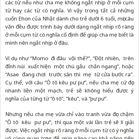
các từ nếu như cha mẹ không ngắt nhịp ở mỗi cụm
từ hay các từ có nghĩa. Vì vậy trong tất cả những
cuốn Ehon của Nhật dành cho trẻ dưới 6 tuổi, mọi câu
văn đều được trình bày dưới dạng ngắt nhịp rõ ràng
ở mỗi cụm từ có nghĩa cố định để giúp cha mẹ biết là
mình nên ngắt nhịp ở đâu.
Ví dụ như “Momo đi đâu vội thế?”, “Đột nhiên, trên
đỉnh núi xuất hiện một chú gấu chắn ngang”, hoặc
“Asae đang chơi trước sân thì mẹ từ cửa bước ra”.
Cụ thể, với câu “Ô tô kêu pư pư”, nếu cha mẹ cứ đọc
nhanh liền một mạch, trẻ sẽ không hiểu được ý
nghĩa của từng từ “ô tô”, “kêu”, và “pư pư”.
Nhưng nếu cha mẹ vừa chỉ vào tranh vừa đọc chậm
“Ô tô kêu pư pư”, thì qua một vài lần trẻ sẽ lí giải
được. Việc ngắt nhịp rõ ràng ở mỗi cụm từ có ý nghĩa
vô cùng quan trọng để giúp nâng cao khả năng tiếp