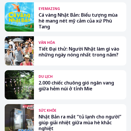
EYEMAZING
Cá vàng Nhật Bản: Biểu tượng mùa
hè mang nét mỹ cảm của xứ Phù
Tang
VĂN HÓA
Tiết Đại thử: Người Nhật làm gì vào
những ngày nóng nhất trong năm?
DU LỊCH
2.000 chiếc chuông gió ngân vang
giữa hẻm núi ở tỉnh Mie
SỨC KHỎE
Nhật Bản ra mắt “tủ lạnh cho người”
giúp giải nhiệt giữa mùa hè khắc
nghiệt