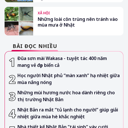
XÃ HỘI
Những loài côn trùng nên tránh vào
mùa mưa ở Nhật
BÀI ĐỌC NHIỀU
Đũa sơn mài Wakasa - tuyệt tác 400 năm
mang vẻ đẹp biển cả
Học người Nhật phủ “màn xanh” hạ nhiệt giữa
mùa nắng nóng
Những mùi hương nước hoa dành riêng cho
thị trường Nhật Bản
Nhật Bản ra mắt “tủ lạnh cho người” giúp giải
nhiệt giữa mùa hè khắc nghiệt
Nhà thiết kế Nhật Bản "tái sinh" váy cưới