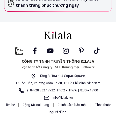
thành trang phục thường ngày
CÔNG TY TNHH TRUYỀN THÔNG KILALA
Vận hành bởi Công ty TNHH thương mại Sunflower
Tầng 3, Tòa nhà Copac Square,
12 Tôn Đản, Phường Xóm Chiếu, TP. Hồ Chí Minh, Việt Nam
(+84) 28 3827 7722 Thứ 2 – Thứ 6 | 8:30 – 17:00
info@kilala.vn
|
|
|
Liên hệ
Cộng tác nội dung
Chính sách bảo mật
Thỏa thuận
người dùng