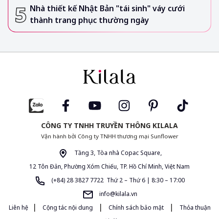
Nhà thiết kế Nhật Bản "tái sinh" váy cưới
thành trang phục thường ngày
CÔNG TY TNHH TRUYỀN THÔNG KILALA
Vận hành bởi Công ty TNHH thương mại Sunflower
Tầng 3, Tòa nhà Copac Square,
12 Tôn Đản, Phường Xóm Chiếu, TP. Hồ Chí Minh, Việt Nam
(+84) 28 3827 7722 Thứ 2 – Thứ 6 | 8:30 – 17:00
info@kilala.vn
|
|
|
Liên hệ
Cộng tác nội dung
Chính sách bảo mật
Thỏa thuận