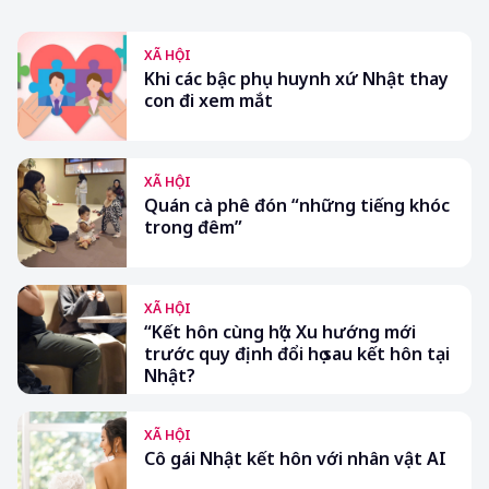
XÃ HỘI
Khi các bậc phụ huynh xứ Nhật thay
con đi xem mắt
XÃ HỘI
Quán cà phê đón “những tiếng khóc
trong đêm”
XÃ HỘI
“Kết hôn cùng họ”: Xu hướng mới
trước quy định đổi họ sau kết hôn tại
Nhật?
XÃ HỘI
Cô gái Nhật kết hôn với nhân vật AI