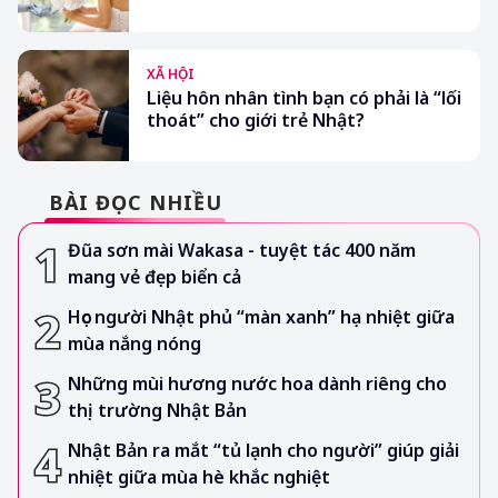
XÃ HỘI
Liệu hôn nhân tình bạn có phải là “lối
thoát” cho giới trẻ Nhật?
BÀI ĐỌC NHIỀU
Đũa sơn mài Wakasa - tuyệt tác 400 năm
mang vẻ đẹp biển cả
Học người Nhật phủ “màn xanh” hạ nhiệt giữa
mùa nắng nóng
Những mùi hương nước hoa dành riêng cho
thị trường Nhật Bản
Nhật Bản ra mắt “tủ lạnh cho người” giúp giải
nhiệt giữa mùa hè khắc nghiệt