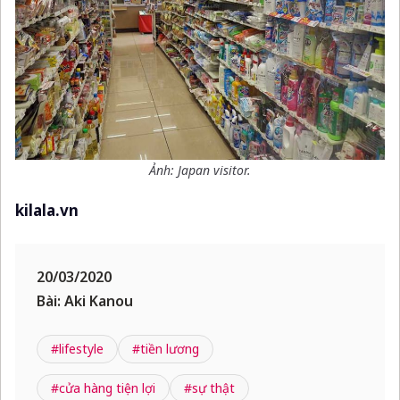
Ảnh: Japan visitor.
kilala.vn
20/03/2020
Bài: Aki Kanou
#lifestyle
#tiền lương
#cửa hàng tiện lợi
#sự thật