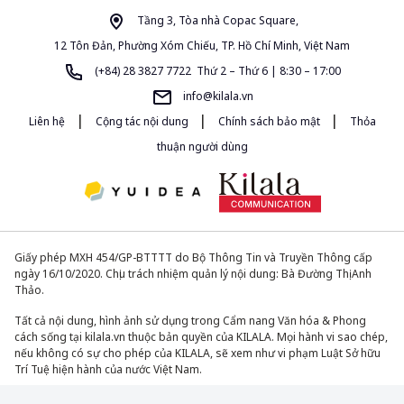
Tầng 3, Tòa nhà Copac Square,
12 Tôn Đản, Phường Xóm Chiếu, TP. Hồ Chí Minh, Việt Nam
(+84) 28 3827 7722 Thứ 2 – Thứ 6 | 8:30 – 17:00
info@kilala.vn
|
|
|
Liên hệ
Cộng tác nội dung
Chính sách bảo mật
Thỏa
thuận người dùng
Giấy phép MXH 454/GP-BTTTT do Bộ Thông Tin và Truyền Thông cấp
ngày 16/10/2020. Chịu trách nhiệm quản lý nội dung: Bà Đường Thị Anh
Thảo.
Tất cả nội dung, hình ảnh sử dụng trong Cẩm nang Văn hóa & Phong
cách sống tại kilala.vn thuộc bản quyền của KILALA. Mọi hành vi sao chép,
nếu không có sự cho phép của KILALA, sẽ xem như vi phạm Luật Sở hữu
Trí Tuệ hiện hành của nước Việt Nam.
© 2013-2026. All Rights Reserved