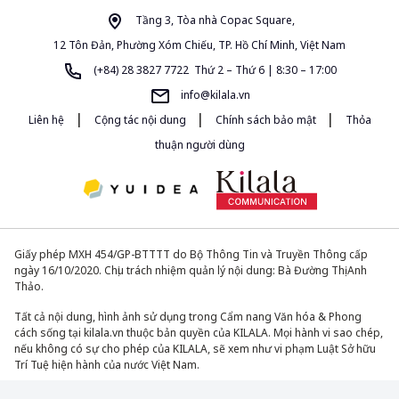
Tầng 3, Tòa nhà Copac Square,
12 Tôn Đản, Phường Xóm Chiếu, TP. Hồ Chí Minh, Việt Nam
(+84) 28 3827 7722 Thứ 2 – Thứ 6 | 8:30 – 17:00
info@kilala.vn
|
|
|
Liên hệ
Cộng tác nội dung
Chính sách bảo mật
Thỏa
thuận người dùng
Giấy phép MXH 454/GP-BTTTT do Bộ Thông Tin và Truyền Thông cấp
ngày 16/10/2020. Chịu trách nhiệm quản lý nội dung: Bà Đường Thị Anh
Thảo.
Tất cả nội dung, hình ảnh sử dụng trong Cẩm nang Văn hóa & Phong
cách sống tại kilala.vn thuộc bản quyền của KILALA. Mọi hành vi sao chép,
nếu không có sự cho phép của KILALA, sẽ xem như vi phạm Luật Sở hữu
Trí Tuệ hiện hành của nước Việt Nam.
© 2013-2026. All Rights Reserved