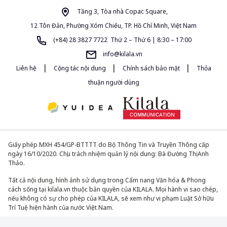
Tầng 3, Tòa nhà Copac Square,
12 Tôn Đản, Phường Xóm Chiếu, TP. Hồ Chí Minh, Việt Nam
(+84) 28 3827 7722 Thứ 2 – Thứ 6 | 8:30 – 17:00
info@kilala.vn
|
|
|
Liên hệ
Cộng tác nội dung
Chính sách bảo mật
Thỏa
thuận người dùng
Giấy phép MXH 454/GP-BTTTT do Bộ Thông Tin và Truyền Thông cấp
ngày 16/10/2020. Chịu trách nhiệm quản lý nội dung: Bà Đường Thị Anh
Thảo.
Tất cả nội dung, hình ảnh sử dụng trong Cẩm nang Văn hóa & Phong
cách sống tại kilala.vn thuộc bản quyền của KILALA. Mọi hành vi sao chép,
nếu không có sự cho phép của KILALA, sẽ xem như vi phạm Luật Sở hữu
Trí Tuệ hiện hành của nước Việt Nam.
© 2013-2026. All Rights Reserved