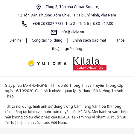
Tầng 3, Tòa nhà Copac Square,
12 Tôn Đản, Phường Xóm Chiếu, TP. Hồ Chí Minh, Việt Nam
(+84) 28 3827 7722 Thứ 2 – Thứ 6 | 8:30 – 17:00
info@kilala.vn
|
|
|
Liên hệ
Cộng tác nội dung
Chính sách bảo mật
Thỏa
thuận người dùng
Giấy phép MXH 454/GP-BTTTT do Bộ Thông Tin và Truyền Thông cấp
ngày 16/10/2020. Chịu trách nhiệm quản lý nội dung: Bà Đường Thị Anh
Thảo.
Tất cả nội dung, hình ảnh sử dụng trong Cẩm nang Văn hóa & Phong
cách sống tại kilala.vn thuộc bản quyền của KILALA. Mọi hành vi sao chép,
nếu không có sự cho phép của KILALA, sẽ xem như vi phạm Luật Sở hữu
Trí Tuệ hiện hành của nước Việt Nam.
© 2013-2026. All Rights Reserved