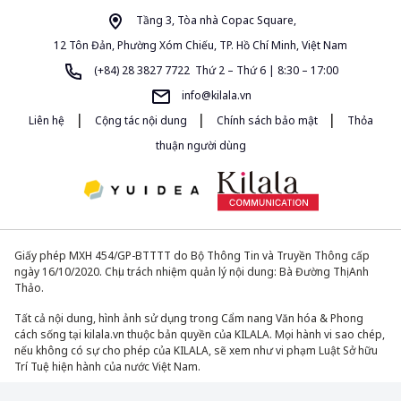
Tầng 3, Tòa nhà Copac Square,
12 Tôn Đản, Phường Xóm Chiếu, TP. Hồ Chí Minh, Việt Nam
(+84) 28 3827 7722 Thứ 2 – Thứ 6 | 8:30 – 17:00
info@kilala.vn
|
|
|
Liên hệ
Cộng tác nội dung
Chính sách bảo mật
Thỏa
thuận người dùng
Giấy phép MXH 454/GP-BTTTT do Bộ Thông Tin và Truyền Thông cấp
ngày 16/10/2020. Chịu trách nhiệm quản lý nội dung: Bà Đường Thị Anh
Thảo.
Tất cả nội dung, hình ảnh sử dụng trong Cẩm nang Văn hóa & Phong
cách sống tại kilala.vn thuộc bản quyền của KILALA. Mọi hành vi sao chép,
nếu không có sự cho phép của KILALA, sẽ xem như vi phạm Luật Sở hữu
Trí Tuệ hiện hành của nước Việt Nam.
© 2013-2026. All Rights Reserved