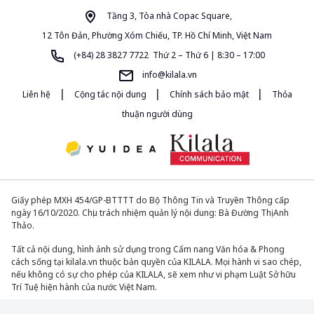
Tầng 3, Tòa nhà Copac Square,
12 Tôn Đản, Phường Xóm Chiếu, TP. Hồ Chí Minh, Việt Nam
(+84) 28 3827 7722 Thứ 2 – Thứ 6 | 8:30 – 17:00
info@kilala.vn
|
|
|
Liên hệ
Cộng tác nội dung
Chính sách bảo mật
Thỏa
thuận người dùng
Giấy phép MXH 454/GP-BTTTT do Bộ Thông Tin và Truyền Thông cấp
ngày 16/10/2020. Chịu trách nhiệm quản lý nội dung: Bà Đường Thị Anh
Thảo.
Tất cả nội dung, hình ảnh sử dụng trong Cẩm nang Văn hóa & Phong
cách sống tại kilala.vn thuộc bản quyền của KILALA. Mọi hành vi sao chép,
nếu không có sự cho phép của KILALA, sẽ xem như vi phạm Luật Sở hữu
Trí Tuệ hiện hành của nước Việt Nam.
© 2013-2026. All Rights Reserved