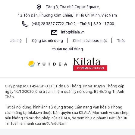
Tầng 3, Tòa nhà Copac Square,
12 Tôn Đản, Phường Xóm Chiếu, TP. Hồ Chí Minh, Việt Nam
(+84) 28 3827 7722 Thứ 2 – Thứ 6 | 8:30 – 17:00
info@kilala.vn
|
|
|
Liên hệ
Cộng tác nội dung
Chính sách bảo mật
Thỏa
thuận người dùng
Giấy phép MXH 454/GP-BTTTT do Bộ Thông Tin và Truyền Thông cấp
ngày 16/10/2020. Chịu trách nhiệm quản lý nội dung: Bà Đường Thị Anh
Thảo.
Tất cả nội dung, hình ảnh sử dụng trong Cẩm nang Văn hóa & Phong
cách sống tại kilala.vn thuộc bản quyền của KILALA. Mọi hành vi sao chép,
nếu không có sự cho phép của KILALA, sẽ xem như vi phạm Luật Sở hữu
Trí Tuệ hiện hành của nước Việt Nam.
© 2013-2026. All Rights Reserved