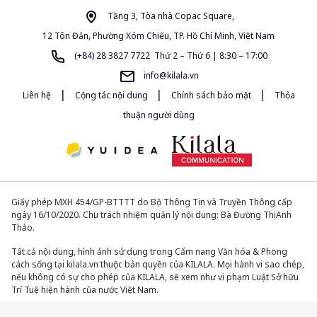
Tầng 3, Tòa nhà Copac Square,
12 Tôn Đản, Phường Xóm Chiếu, TP. Hồ Chí Minh, Việt Nam
(+84) 28 3827 7722 Thứ 2 – Thứ 6 | 8:30 – 17:00
info@kilala.vn
|
|
|
Liên hệ
Cộng tác nội dung
Chính sách bảo mật
Thỏa
thuận người dùng
Giấy phép MXH 454/GP-BTTTT do Bộ Thông Tin và Truyền Thông cấp
ngày 16/10/2020. Chịu trách nhiệm quản lý nội dung: Bà Đường Thị Anh
Thảo.
Tất cả nội dung, hình ảnh sử dụng trong Cẩm nang Văn hóa & Phong
cách sống tại kilala.vn thuộc bản quyền của KILALA. Mọi hành vi sao chép,
nếu không có sự cho phép của KILALA, sẽ xem như vi phạm Luật Sở hữu
Trí Tuệ hiện hành của nước Việt Nam.
© 2013-2026. All Rights Reserved