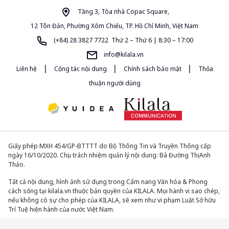
Tầng 3, Tòa nhà Copac Square,
12 Tôn Đản, Phường Xóm Chiếu, TP. Hồ Chí Minh, Việt Nam
(+84) 28 3827 7722 Thứ 2 – Thứ 6 | 8:30 – 17:00
info@kilala.vn
|
|
|
Liên hệ
Cộng tác nội dung
Chính sách bảo mật
Thỏa
thuận người dùng
Giấy phép MXH 454/GP-BTTTT do Bộ Thông Tin và Truyền Thông cấp
ngày 16/10/2020. Chịu trách nhiệm quản lý nội dung: Bà Đường Thị Anh
Thảo.
Tất cả nội dung, hình ảnh sử dụng trong Cẩm nang Văn hóa & Phong
cách sống tại kilala.vn thuộc bản quyền của KILALA. Mọi hành vi sao chép,
nếu không có sự cho phép của KILALA, sẽ xem như vi phạm Luật Sở hữu
Trí Tuệ hiện hành của nước Việt Nam.
© 2013-2026. All Rights Reserved