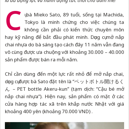
là đủ động lực và hành động tức thời cho đam mê!
C
ụ bà Mieko Sato, 89 tuổi, sống tại Machida,
Tokyo là minh chứng cho việc chúng ta
không cần phải có kiến thức chuyên môn
hay kỹ năng để bắt đầu phát minh. Dụng cụ mở nắp
chai nhựa do bà sáng tạo cách đây 11 năm vẫn đang
vô cùng được ưa chuộng với khoảng 30.000
–
40.000
sản phẩm được bán ra mỗi năm.
Chỉ cần dùng đến một lực rất nhỏ để mở nắp chai,
dụng cụ được bà Sato đặt tên là “ペットボトル開けるく
ん
–
PET bottle Akeru-kun” (tạm dịch: “Cậu bé mở
nắp chai nhựa”). Hiện nay, sản phẩm có mặt ở các
cửa hàng hợp tác xã trên khắp nước Nhật với giá
khoảng 400 yên (khoảng 70.000 VND) .