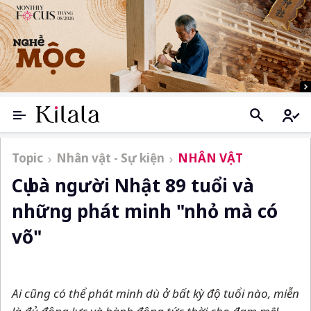
Topic
Nhân vật - Sự kiện
NHÂN VẬT
Cụ bà người Nhật 89 tuổi và
những phát minh "nhỏ mà có
võ"
Ai cũng có thể phát minh dù ở bất kỳ độ tuổi nào, miễn