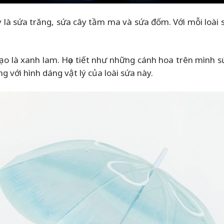
y là sứa trăng, sứa cây tầm ma và sứa đốm. Với mỗi loài s
 là xanh lam. Họa tiết như những cánh hoa trên mình sứa t
g với hình dáng vật lý của loài sứa này.