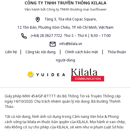
CÔNG TY TNHH TRUYỀN THÔNG KILALA
Vận hành bởi Công ty TNHH thương mại Sunflower
Tầng 3, Tòa nhà Copac Square,
12 Tôn Đản, Phường Xóm Chiếu, TP. Hồ Chí Minh, Việt Nam
(+84) 28 3827 7722 Thứ 2 – Thứ 6 | 8:30 – 17:00
info@kilala.vn
|
|
|
Liên hệ
Cộng tác nội dung
Chính sách bảo mật
Thỏa thuận
người dùng
Giấy phép MXH 454/GP-BTTTT do Bộ Thông Tin và Truyền Thông cấp
ngày 16/10/2020. Chịu trách nhiệm quản lý nội dung: Bà Đường Thị Anh
Thảo.
Tất cả nội dung, hình ảnh sử dụng trong Cẩm nang Văn hóa & Phong
cách sống tại kilala.vn thuộc bản quyền của KILALA. Mọi hành vi sao chép,
nếu không có sự cho phép của KILALA, sẽ xem như vi phạm Luật Sở hữu