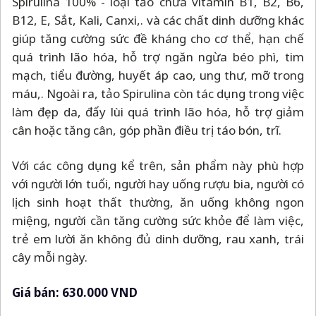
Spirulina 100% - loại tảo chứa vitamin B1, B2, B6,
B12, E, Sắt, Kali, Canxi,. và các chất dinh dưỡng khác
giúp tăng cường sức đề kháng cho cơ thể, hạn chế
quá trình lão hóa, hỗ trợ ngăn ngừa béo phì, tim
mạch, tiểu đường, huyết áp cao, ung thư, mỡ trong
máu,. Ngoài ra, tảo Spirulina còn tác dụng trong việc
làm đẹp da, đẩy lùi quá trình lão hóa, hỗ trợ giảm
cân hoặc tăng cân, góp phần điều trị táo bón, trĩ.
Với các công dụng kể trên, sản phẩm này phù hợp
với người lớn tuổi, người hay uống rượu bia, người có
lịch sinh hoạt thất thường, ăn uống không ngon
miệng, người cần tăng cường sức khỏe để làm việc,
trẻ em lười ăn không đủ dinh dưỡng, rau xanh, trái
cây mỗi ngày.
Giá bán: 630.000 VND