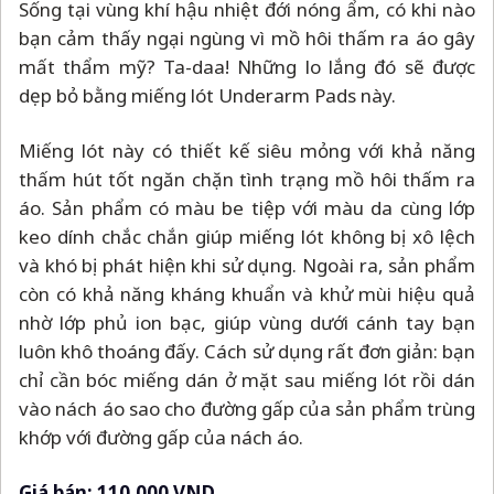
Sống tại vùng khí hậu nhiệt đới nóng ẩm, có khi nào
bạn cảm thấy ngại ngùng vì mồ hôi thấm ra áo gây
mất thẩm mỹ? Ta-daa! Những lo lắng đó sẽ được
dẹp bỏ bằng miếng lót Underarm Pads này.
Miếng lót này có thiết kế siêu mỏng với khả năng
thấm hút tốt ngăn chặn tình trạng mồ hôi thấm ra
áo. Sản phẩm có màu be tiệp với màu da cùng lớp
keo dính chắc chắn giúp miếng lót không bị xô lệch
và khó bị phát hiện khi sử dụng. Ngoài ra, sản phẩm
còn có khả năng kháng khuẩn và khử mùi hiệu quả
nhờ lớp phủ ion bạc, giúp vùng dưới cánh tay bạn
luôn khô thoáng đấy. Cách sử dụng rất đơn giản: bạn
chỉ cần bóc miếng dán ở mặt sau miếng lót rồi dán
vào nách áo sao cho đường gấp của sản phẩm trùng
khớp với đường gấp của nách áo.
Giá bán: 110.000 VND