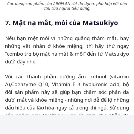
Các dòng sản phẩm của ARGELAN rất đa dạng, phù hợp với nhu
cầu của người tiêu dùng.
7. Mặt nạ mắt, môi của Matsukiyo
Nếu bạn mệt mỏi vì những quầng thâm mắt, hay
những vết nhăn ở khóe miệng, thì hãy thử ngay
"combo trọn bộ mặt nạ mắt & môi" đến từ Matsukiyo
dưới đây nhé.
Với các thành phần dưỡng ẩm: retinol (vitamin
A),Coenzyme Q10, Vitamin E + hyaluronic acid, bộ
đôi sản phẩm này sẽ giúp bạn chăm sóc phần da
dưới mắt và khóe miệng - những nơi dễ để lộ những
dấu hiệu của lão hóa ngay cả trong khi ngủ. Sử dụng
sản phẩm này thường xuyên sẽ giúp cho phần da
dưới mắt và khóe miệng của bạn tươi sáng, mềm
mại hơn rất nhiều đấy.