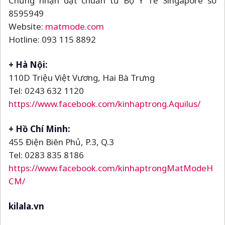
Chứng nhận đạt chuẩn từ Bộ Y Tế Singapore số
8595949
Website:
matmode.com
Hotline: 093 115 8892
+ Hà Nội:
110D Triệu Việt Vương, Hai Bà Trưng
Tel: 0243 632 1120
https://www.facebook.com/kinhaptrong.Aquilus/
+ Hồ Chí Minh:
455 Điện Biên Phủ, P.3, Q.3
Tel: 0283 835 8186
https://www.facebook.com/kinhaptrongMatModeH
CM/
kilala.vn