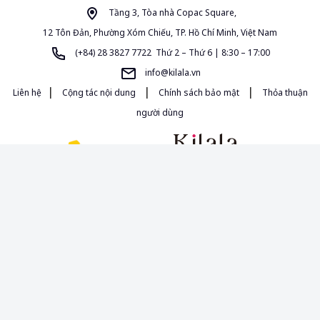
Tầng 3, Tòa nhà Copac Square,
12 Tôn Đản, Phường Xóm Chiếu, TP. Hồ Chí Minh, Việt Nam
(+84) 28 3827 7722 Thứ 2 – Thứ 6 | 8:30 – 17:00
info@kilala.vn
|
|
|
Liên hệ
Cộng tác nội dung
Chính sách bảo mật
Thỏa thuận
người dùng
Giấy phép MXH 454/GP-BTTTT do Bộ Thông Tin và Truyền Thông cấp
ngày 16/10/2020. Chịu trách nhiệm quản lý nội dung: Bà Đường Thị Anh
Thảo.
Tất cả nội dung, hình ảnh sử dụng trong Cẩm nang Văn hóa & Phong
cách sống tại kilala.vn thuộc bản quyền của KILALA. Mọi hành vi sao chép,
nếu không có sự cho phép của KILALA, sẽ xem như vi phạm Luật Sở hữu
Trí Tuệ hiện hành của nước Việt Nam.
© 2013-2026. All Rights Reserved