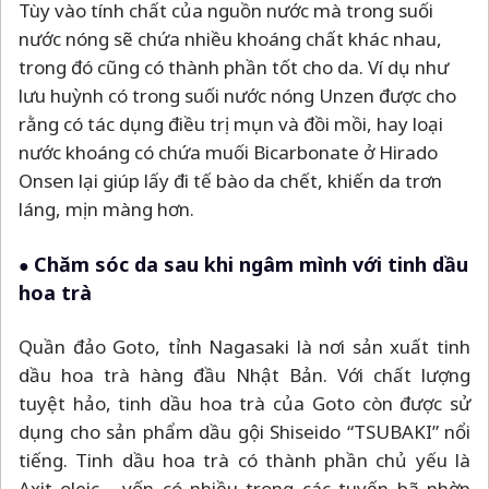
Tùy vào tính chất của nguồn nước mà trong suối
nước nóng sẽ chứa nhiều khoáng chất khác nhau,
trong đó cũng có thành phần tốt cho da. Ví dụ như
lưu huỳnh có trong suối nước nóng Unzen được cho
rằng có tác dụng điều trị mụn và đồi mồi, hay loại
nước khoáng có chứa muối Bicarbonate ở Hirado
Onsen lại giúp lấy đi tế bào da chết, khiến da trơn
láng, mịn màng hơn.
Chăm sóc da sau khi ngâm mình với tinh dầu
●
hoa trà
Quần đảo Goto, tỉnh Nagasaki là nơi sản xuất tinh
dầu hoa trà hàng đầu Nhật Bản. Với chất lượng
tuyệt hảo, tinh dầu hoa trà của Goto còn được sử
dụng cho sản phẩm dầu gội Shiseido “TSUBAKI” nổi
tiếng. Tinh dầu hoa trà có thành phần chủ yếu là
Axit oleic - vốn có nhiều trong các tuyến bã nhờn