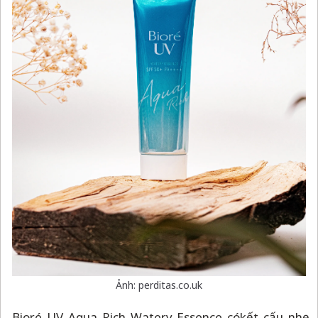
Ảnh: perditas.co.uk
Bioré UV Aqua Rich Watery Essence có
kết cấu nhẹ,