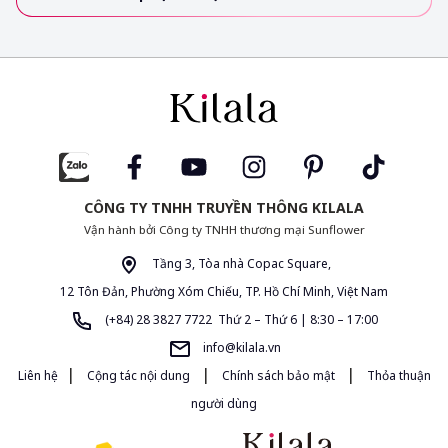
CÔNG TY TNHH TRUYỀN THÔNG KILALA
Vận hành bởi Công ty TNHH thương mại Sunflower
Tầng 3, Tòa nhà Copac Square,
12 Tôn Đản, Phường Xóm Chiếu, TP. Hồ Chí Minh, Việt Nam
(+84) 28 3827 7722 Thứ 2 – Thứ 6 | 8:30 – 17:00
info@kilala.vn
|
|
|
Liên hệ
Cộng tác nội dung
Chính sách bảo mật
Thỏa thuận
người dùng