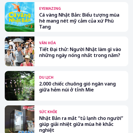
EYEMAZING
Cá vàng Nhật Bản: Biểu tượng mùa
hè mang nét mỹ cảm của xứ Phù
Tang
VĂN HÓA
Tiết Đại thử: Người Nhật làm gì vào
những ngày nóng nhất trong năm?
DU LỊCH
2.000 chiếc chuông gió ngân vang
giữa hẻm núi ở tỉnh Mie
SỨC KHỎE
Nhật Bản ra mắt “tủ lạnh cho người”
giúp giải nhiệt giữa mùa hè khắc
nghiệt