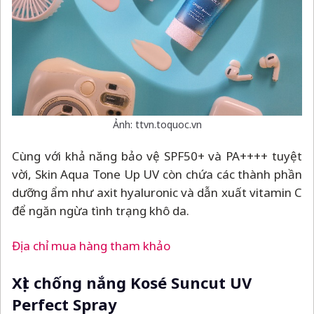
Ảnh: ttvn.toquoc.vn
Cùng với khả năng bảo vệ SPF50+ và PA++++ tuyệt
vời, Skin Aqua Tone Up UV còn chứa các thành phần
dưỡng ẩm như axit hyaluronic và dẫn xuất vitamin C
để ngăn ngừa tình trạng khô da.
Địa chỉ mua hàng tham khảo
Xịt chống nắng Kosé Suncut UV
Perfect Spray