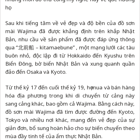
họ.
Sau khi tiếng tăm về vẻ đẹp và độ bền của đồ sơn
mài Wajima đã được khẳng định trên khắp Nhật
Bản, nhu cầu về sản phẩm đã được đáp ứng thông
qua “北前船
–
kitamaebune” , một mạng lưới các tàu
buôn nhỏ, độc lập đi từ Hokkaido đến Kyushu trên
Biển Đông, bờ biển Nhật Bản và xung quanh quần
đảo đến Osaka và Kyoto.
Từ thế kỷ 17 đến cuối thế kỷ 19, họ mua và bán hàng
hóa địa phương trong khi di chuyển từ cảng này
sang cảng khác, bao gồm cả Wajima. Bằng cách này,
đồ sơn mài Wajima đã tìm được đường đến Kyoto,
Tokyo và nhiều nơi khác, mang đến vẻ đẹp của sự
giản đơn, bổ sung hoàn hảo cho sự biến chuyển theo
mùa đầy tinh tế của ẩm thực Nhật Bản.