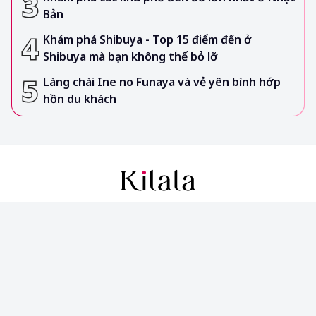
Bản
Khám phá Shibuya - Top 15 điểm đến ở
Shibuya mà bạn không thể bỏ lỡ
Làng chài Ine no Funaya và vẻ yên bình hớp
hồn du khách
CÔNG TY TNHH TRUYỀN THÔNG KILALA
Vận hành bởi Công ty TNHH thương mại Sunflower
Tầng 3, Tòa nhà Copac Square,
12 Tôn Đản, Phường Xóm Chiếu, TP. Hồ Chí Minh, Việt Nam