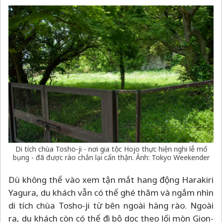
Di tích chùa Tosho-ji - nơi gia tộc Hojo thực hiện nghi lễ mổ
bụng - đã được rào chắn lại cẩn thận. Ảnh: Tokyo Weekender
Dù không thể vào xem tận mắt hang động Harakiri
Yagura, du khách vẫn có thể ghé thăm và ngắm nhìn
di tích chùa Tosho-ji từ bên ngoài hàng rào. Ngoài
ra, du khách còn có thể đi bộ dọc theo lối mòn Gion-