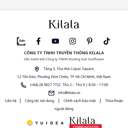
CÔNG TY TNHH TRUYỀN THÔNG KILALA
Vận hành bởi Công ty TNHH thương mại Sunflower
Tầng 3, Tòa nhà Copac Square,
12 Tôn Đản, Phường Xóm Chiếu, TP. Hồ Chí Minh, Việt Nam
(+84) 28 3827 7722 Thứ 2 – Thứ 6 | 8:30 – 17:00
info@kilala.vn
|
|
|
Liên hệ
Cộng tác nội dung
Chính sách bảo mật
Thỏa thuận
người dùng