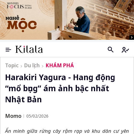
Topic
Du lịch
KHÁM PHÁ
Harakiri Yagura - Hang động
“mổ bụng” ám ảnh bậc nhất
Nhật Bản
Momo
05/02/2026
Ẩn mình giữa rừng cây rậm rạp và khu dân cư yên