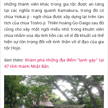
những thành viên khác trong gia tộc được an táng
tại các nghĩa trang quanh Kamakura, trong đó có
chùa Hokai-ji - ngôi chùa được xây dựng lại trên tàn
tích của chùa Tosho-ji. Thiên hoàng Go-Daigo sau đó
cũng cho xây một ngôi miếu nhỏ trong khuôn viên
chùa nhằm xoa dịu linh hồn các võ sĩ đã khuất và thể
hiện sự tôn trọng đối với tinh thần võ sĩ đạo của gia
tộc Hojo.
Xem thêm:
Khám phá những địa điểm "lạnh gáy" tại
47 tỉnh thành Nhật Bản