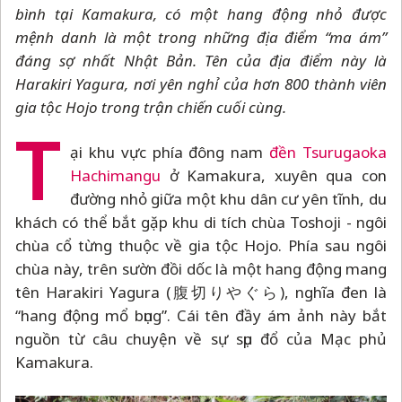
bình tại Kamakura, có một hang động nhỏ được
mệnh danh là một trong những địa điểm “ma ám”
đáng sợ nhất Nhật Bản. Tên của địa điểm này là
Harakiri Yagura, nơi yên nghỉ của hơn 800 thành viên
gia tộc Hojo trong trận chiến cuối cùng.
T
ại khu vực phía đông nam
đền Tsurugaoka
Hachimangu
ở Kamakura, xuyên qua con
đường nhỏ giữa một khu dân cư yên tĩnh, du
khách có thể bắt gặp khu di tích chùa Toshoji - ngôi
chùa cổ từng thuộc về gia tộc Hojo. Phía sau ngôi
chùa này, trên sườn đồi dốc là một hang động mang
tên Harakiri Yagura (腹切りやぐら), nghĩa đen là
“hang động mổ bụng”. Cái tên đầy ám ảnh này bắt
nguồn từ câu chuyện về sự sụp đổ của Mạc phủ
Kamakura.