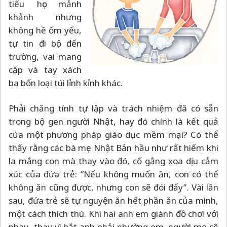
tiểu học mảnh
khảnh nhưng
không hề ốm yếu,
tự tin đi bộ đến
trường, vai mang
cặp và tay xách
ba bốn loại túi lỉnh kỉnh khác.
Phải chăng tính tự lập và trách nhiệm đã có sẵn
trong bộ gen người Nhật, hay đó chính là kết quả
của một phương pháp giáo dục mềm mại? Có thể
thấy rằng các bà mẹ Nhật Bản hầu như rất hiếm khi
la mắng con mà thay vào đó, cố gắng xoa dịu cảm
xúc của đứa trẻ: “Nếu không muốn ăn, con có thể
không ăn cũng được, nhưng con sẽ đói đấy”. Vài lần
sau, đứa trẻ sẽ tự nguyện ăn hết phần ăn của mình,
một cách thích thú. Khi hai anh em giành đồ chơi với
nhau, thay vì bắt anh phải nhường em, người mẹ sẽ