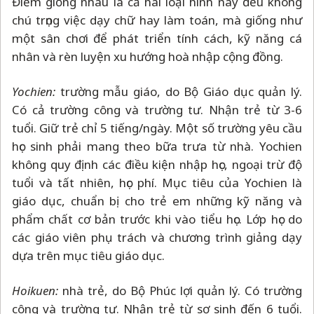
Điểm giống nhau là cả hai loại hình này đều không
chú trọng việc dạy chữ hay làm toán, mà giống như
một sân chơi để phát triển tính cách, kỹ năng cá
nhân và rèn luyện xu hướng hoà nhập cộng đồng.
Yochien:
trường mẫu giáo, do Bộ Giáo dục quản lý.
Có cả trường công và trường tư. Nhận trẻ từ 3-6
tuổi. Giữ trẻ chỉ 5 tiếng/ngày. Một số trường yêu cầu
học sinh phải mang theo bữa trưa từ nhà. Yochien
không quy định các điều kiện nhập học, ngoại trừ độ
tuổi và tất nhiên, học phí. Mục tiêu của Yochien là
giáo dục, chuẩn bị cho trẻ em những kỹ năng và
phẩm chất cơ bản trước khi vào tiểu học. Lớp học do
các giáo viên phụ trách và chương trình giảng dạy
dựa trên mục tiêu giáo dục.
Hoikuen:
nhà trẻ, do Bộ Phúc lợi quản lý. Có trường
công và trường tư. Nhận trẻ từ sơ sinh đến 6 tuổi.