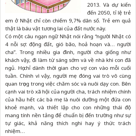
2013. Và dự kiến
đến 2050, tỉ lệ trẻ
em ở Nhật chỉ còn chiếm 9,7% dân số. Trẻ em quả
thật là báu vật tương lai của đất nước này.
Có một câu ngạn ngữ Nhật nói rằng “người Nhật có
4 nỗi sợ: động đất, gió bão, hoả hoạn và… người
cha”. Trong nhiều gia đình, người cha giống như
khách vậy, đi làm từ sáng sớm và về nhà khi con đã
ngủ. Họ chỉ dành thời gian cho vợ con vào mỗi cuối
tuần. Chính vì vậy, người mẹ đóng vai trò vô cùng
quan trọng trong việc chăm sóc và nuôi dạy con. Bên
cạnh vai trò xã hội của người cha, trách nhiệm chính
của hầu hết các bà mẹ là nuôi dưỡng một đứa con
khoẻ mạnh, và thiết lập cho con những thái độ
mang tính nền tảng để chuẩn bị đến trường như sự
tự giác, khả năng thích nghi hay ý thức trách
nhiệm…