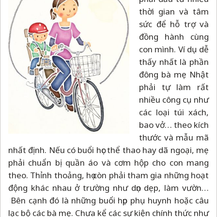
thời gian và tâm
sức để hỗ trợ và
đồng hành cùng
con mình. Ví dụ dễ
thấy nhất là phần
đông bà mẹ Nhật
phải tự làm rất
nhiều công cụ như
các loại túi xách,
bao vở… theo kích
thước và mẫu mã
nhất định. Nếu có buổi học thể thao hay dã ngoại, mẹ
phải chuẩn bị quần áo và cơm hộp cho con mang
theo. Thỉnh thoảng, họ còn phải tham gia những hoạt
động khác nhau ở trường như dọn dẹp, làm vườn…
Bên cạnh đó là những buổi họp phụ huynh hoặc câu
lạc bộ các bà mẹ. Chưa kể các sự kiện chính thức như