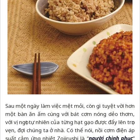
Sau một ngày làm việc mệt mỏi, còn gì tuyệt vời hơn
một bàn ăn ấm cúng với bát cơm nóng dẻo thơm,
với vị ngọt tự nhiên của từng hạt gạo được đẩy lên trọn
vẹn, đợi chúng ta ở nhà. Có thể nói, nồi cơm điện áp
suất cảm ứng nhiệt Zojirushi là “
người chinh phục
”