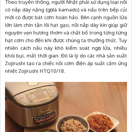
Theo truyền thống, người Nhật phải sử dụng loại nồi
có nắp dày nặng (gọi là kamado) và nấu trên bếp củi
mới có được bát cơm hoàn hảo. Bên cạnh nguồn lửa
lớn làm chín tận lõi hạt gạo, nồi nắp dày kín giúp giữ
nguyên vẹn hương thơm và chất bổ trong từng từng
hạt cơm cho đến khi được chúng ta thưởng thức. Tuy
nhiên cách nấu này khó kiểm soát ngọn lửa, nhiều
khói bụi, mất thời gian. Đó là lý do các nhà sản xuất
Zojirushi tạo ra chiếc nồi cơm điện áp suất cảm ứng
nhiệt Zojirushi HTQ10/18.