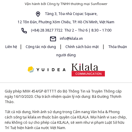
Vận hành bởi Công ty TNHH thương mại Sunflower
Tầng 3, Tòa nhà Copac Square,
12 Tôn Đản, Phường Xóm Chiếu, TP. Hồ Chí Minh, Việt Nam
(+84) 28 3827 7722 Thứ 2 – Thứ 6 | 8:30 – 17:00
info@kilala.vn
|
|
|
Liên hệ
Cộng tác nội dung
Chính sách bảo mật
Thỏa thuận
người dùng
Giấy phép MXH 454/GP-BTTTT do Bộ Thông Tin và Truyền Thông cấp
ngày 16/10/2020. Chịu trách nhiệm quản lý nội dung: Bà Đường Thị Anh
Thảo.
Tất cả nội dung, hình ảnh sử dụng trong Cẩm nang Văn hóa & Phong
cách sống tại kilala.vn thuộc bản quyền của KILALA. Mọi hành vi sao chép,
nếu không có sự cho phép của KILALA, sẽ xem như vi phạm Luật Sở hữu
Trí Tuệ hiện hành của nước Việt Nam.