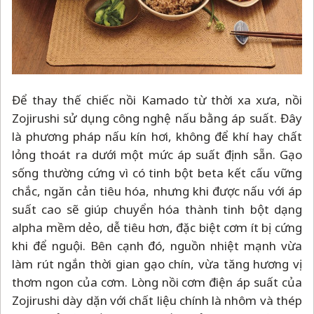
Để thay thế chiếc nồi Kamado từ thời xa xưa, nồi
Zojirushi sử dụng công nghệ nấu bằng áp suất. Đây
là phương pháp nấu kín hơi, không để khí hay chất
lỏng thoát ra dưới một mức áp suất định sẵn. Gạo
sống thường cứng vì có tinh bột beta kết cấu vững
chắc, ngăn cản tiêu hóa, nhưng khi được nấu với áp
suất cao sẽ giúp chuyển hóa thành tinh bột dạng
alpha mềm dẻo, dễ tiêu hơn, đặc biệt cơm ít bị cứng
khi để nguội. Bên cạnh đó, nguồn nhiệt mạnh vừa
làm rút ngắn thời gian gạo chín, vừa tăng hương vị
thơm ngon của cơm. Lòng nồi cơm điện áp suất của
Zojirushi dày dặn với chất liệu chính là nhôm và thép