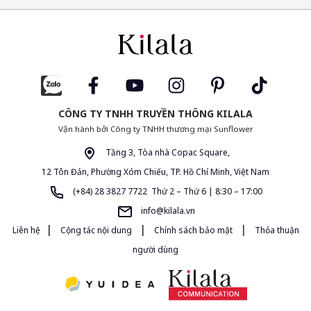
CÔNG TY TNHH TRUYỀN THÔNG KILALA
Vận hành bởi Công ty TNHH thương mại Sunflower
Tầng 3, Tòa nhà Copac Square,
12 Tôn Đản, Phường Xóm Chiếu, TP. Hồ Chí Minh, Việt Nam
(+84) 28 3827 7722 Thứ 2 – Thứ 6 | 8:30 – 17:00
info@kilala.vn
|
|
|
Liên hệ
Cộng tác nội dung
Chính sách bảo mật
Thỏa thuận
người dùng