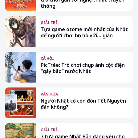
thống
GIẢI TRÍ
Tựa game otome mới nhất của Nhật
để người chơi hẹn hò với… gián
XÃ HỘI
PicTrée: Trò chơi chụp ảnh cột điện
“gây bão” nước Nhật
VĂN HÓA
Người Nhật có còn đón Tết Nguyên
đán không?
GIẢI TRÍ
7 tựa game Nhật Bản đáng yêu cho