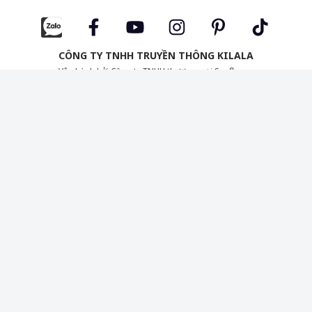
CÔNG TY TNHH TRUYỀN THÔNG KILALA
Vận hành bởi Công ty TNHH thương mại Sunflower
Tầng 3, Tòa nhà Copac Square,
12 Tôn Đản, Phường Xóm Chiếu, TP. Hồ Chí Minh, Việt Nam
(+84) 28 3827 7722 Thứ 2 – Thứ 6 | 8:30 – 17:00
info@kilala.vn
|
|
|
Liên hệ
Cộng tác nội dung
Chính sách bảo mật
Thỏa thuận
người dùng
Giấy phép MXH 454/GP-BTTTT do Bộ Thông Tin và Truyền Thông cấp
ngày 16/10/2020. Chịu trách nhiệm quản lý nội dung: Bà Đường Thị Anh
Thảo.