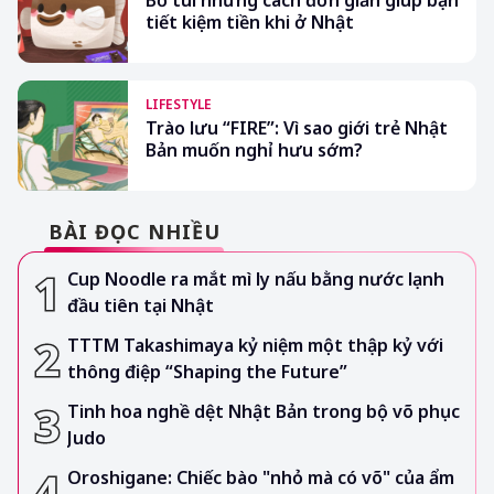
Bỏ túi những cách đơn giản giúp bạn
tiết kiệm tiền khi ở Nhật
LIFESTYLE
Trào lưu “FIRE”: Vì sao giới trẻ Nhật
Bản muốn nghỉ hưu sớm?
BÀI ĐỌC NHIỀU
Cup Noodle ra mắt mì ly nấu bằng nước lạnh
đầu tiên tại Nhật
TTTM Takashimaya kỷ niệm một thập kỷ với
thông điệp “Shaping the Future”
Tinh hoa nghề dệt Nhật Bản trong bộ võ phục
Judo
Oroshigane: Chiếc bào "nhỏ mà có võ" của ẩm