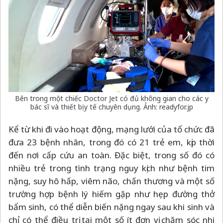
Bên trong một chiếc Doctor Jet có đủ không gian cho các y
bác sĩ và thiết bị y tế chuyên dụng. Ảnh: readyfor.jp
Kể từ khi đi vào hoạt động, mạng lưới của tổ chức đã
đưa 23 bệnh nhân, trong đó có 21 trẻ em, kịp thời
đến nơi cấp cứu an toàn. Đặc biệt, trong số đó có
nhiều trẻ trong tình trạng nguy kịch như bệnh tim
nặng, suy hô hấp, viêm não, chấn thương và một số
trường hợp bệnh lý hiếm gặp như hẹp đường thở
bẩm sinh, có thể diễn biến nặng ngay sau khi sinh và
chỉ có thể điều trị tại một số ít đơn vị chăm sóc nhi