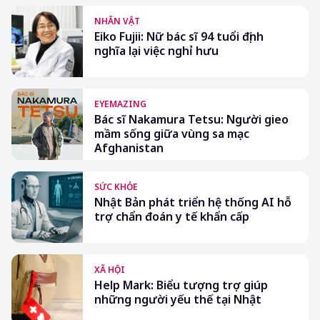
NHÂN VẬT
Eiko Fujii: Nữ bác sĩ 94 tuổi định
nghĩa lại việc nghỉ hưu
EYEMAZING
Bác sĩ Nakamura Tetsu: Người gieo
mầm sống giữa vùng sa mạc
Afghanistan
SỨC KHỎE
Nhật Bản phát triển hệ thống AI hỗ
trợ chẩn đoán y tế khẩn cấp
XÃ HỘI
Help Mark: Biểu tượng trợ giúp
những người yếu thế tại Nhật