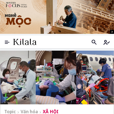
Topic
Văn hóa
XÃ HỘI