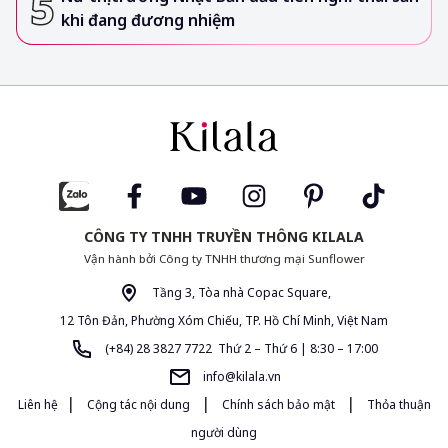
khi đang đương nhiệm
CÔNG TY TNHH TRUYỀN THÔNG KILALA
Vận hành bởi Công ty TNHH thương mại Sunflower
Tầng 3, Tòa nhà Copac Square,
12 Tôn Đản, Phường Xóm Chiếu, TP. Hồ Chí Minh, Việt Nam
(+84) 28 3827 7722 Thứ 2 – Thứ 6 | 8:30 – 17:00
info@kilala.vn
|
|
|
Liên hệ
Cộng tác nội dung
Chính sách bảo mật
Thỏa thuận
người dùng