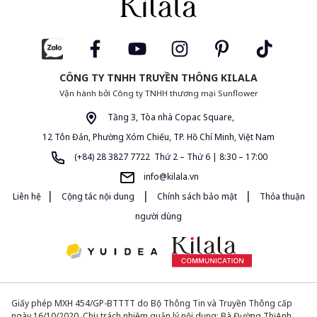
CÔNG TY TNHH TRUYỀN THÔNG KILALA
Vận hành bởi Công ty TNHH thương mại Sunflower
Tầng 3, Tòa nhà Copac Square,
12 Tôn Đản, Phường Xóm Chiếu, TP. Hồ Chí Minh, Việt Nam
(+84) 28 3827 7722 Thứ 2 – Thứ 6 | 8:30 – 17:00
info@kilala.vn
|
|
|
Liên hệ
Cộng tác nội dung
Chính sách bảo mật
Thỏa thuận
người dùng
Giấy phép MXH 454/GP-BTTTT do Bộ Thông Tin và Truyền Thông cấp
ngày 16/10/2020. Chịu trách nhiệm quản lý nội dung: Bà Đường Thị Anh