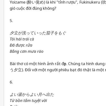
Yoizame (酔い覚め) là khi "tỉnh rượu", Fukinukeru (吹
gió cuộc đời đúng không?
5.
夕立が洗っていった茄子をもぐ
Tôi hái trái cà
Đã được rửa
Bằng cơn mưa rào
Bài thơ có một hình ảnh rất đẹp. Chúng ta hình du
う夕立). Đối với một người phiêu bạt đó thật là một
6.
よい湯からよい月へ出た
Từ bồn tắm tuyệt vời