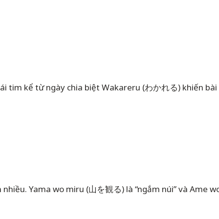
trái tim kể từ ngày chia biệt Wakareru (わかれる) khiến bài
 hơn nhiều. Yama wo miru (山を観る) là “ngắm núi” và Ame 