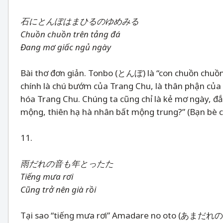
石にとんぼはまひるのゆめみる
Chuồn chuồn trên tảng đá
Đang mơ giấc ngủ ngày
Bài thơ đơn giản. Tonbo (とんぼ) là “con chuồn chuồ
chính là chú bướm của Trang Chu, là thân phận củ
hóa Trang Chu. Chúng ta cũng chỉ là kẻ mơ ngày, đ
mộng, thiên hạ hà nhân bất mộng trung?” (Bạn bè c
11.
雨だれの音も年とったた
Tiếng mưa rơi
Cũng trở nên già rồi
Tại sao “tiếng mưa rơi” Amadare no oto (あまだれの音) 