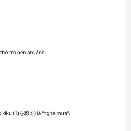
 thơ trở nên ám ảnh.
wo kiku (雨を聴く) là “nghe mưa”.