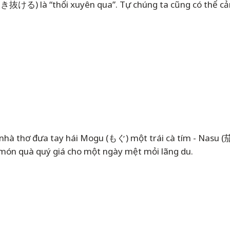
き抜ける) là “thổi xuyên qua”. Tự chúng ta cũng có thể cảm
ng nhà thơ đưa tay hái Mogu (もぐ) một trái cà tím - Nasu
 món quà quý giá cho một ngày mệt mỏi lãng du.