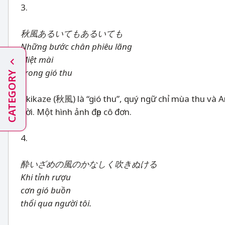
3.
秋風あるいてもあるいても
Những bước chân phiêu lãng
Miệt mài
Trong gió thu
CATEGORY
Akikaze (秋風) là “gió thu”, quý ngữ chỉ mùa thu và A
đời. Một hình ảnh đẹp cô đơn.
4.
酔いざめの風のかなしく吹きぬける
Khi tỉnh rượu
cơn gió buồn
thổi qua người tôi.