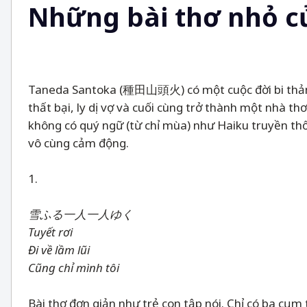
Những bài thơ nhỏ c
Taneda Santoka (種田山頭火) có một cuộc đời bi thảm. M
thất bại, ly dị vợ và cuối cùng trở thành một nhà th
không có quý ngữ (từ chỉ mùa) như Haiku truyền thố
vô cùng cảm động.
1.
雪ふる一人一人ゆく
Tuyết rơi
Đi về lầm lũi
Cũng chỉ mình tôi
Bài thơ đơn giản như trẻ con tập nói. Chỉ có ba cụm 