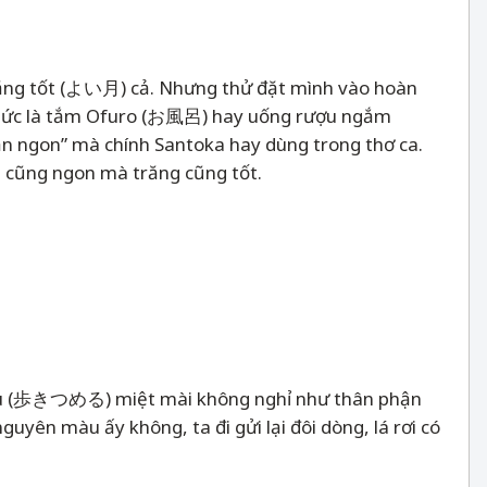
 trăng tốt (よい月) cả. Nhưng thử đặt mình vào hoàn
, tức là tắm Ofuro (お風呂) hay uống rượu ngắm
n ngon” mà chính Santoka hay dùng trong thơ ca.
ng cũng ngon mà trăng cũng tốt.
sumeru (歩きつめる) miệt mài không nghỉ như thân phận
uyên màu ấy không, ta đi gửi lại đôi dòng, lá rơi có