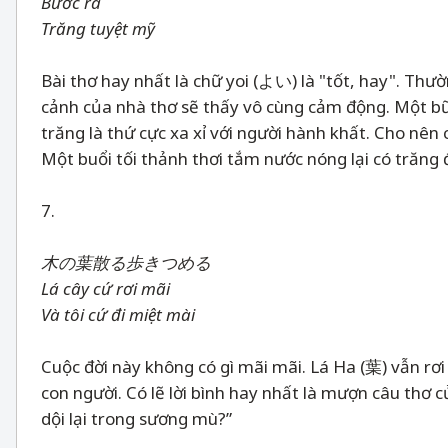
Bước ra
Trăng tuyệt mỹ
Bài thơ hay nhất là chữ yoi (よい) là "tốt, hay". Th
cảnh của nhà thơ sẽ thấy vô cùng cảm động. Một b
trăng là thứ cực xa xỉ với người hành khất. Cho n
Một buổi tối thảnh thơi tắm nước nóng lại có trăng
7.
木の葉散る歩きつめる
Lá cây cứ rơi mãi
Và tôi cứ đi miệt mài
Cuộc đời này không có gì mãi mãi. Lá Ha (葉) vẫn r
con người. Có lẽ lời bình hay nhất là mượn câu thơ c
dội lại trong sương mù?”