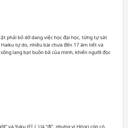
 phải bỏ dở dang việc học đại học, từng tự sát
 Haiku tự do, nhiều bài chưa đến 17 âm tiết và
c sống lang bạt buồn bã của mình, khiến người đọc
ời” và Yuku (行く) là “đi”, nhưng vì Hitori còn có