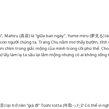
n”, Mahiru (真昼) là “giữa ban ngày”, Yume miru (夢見る) 
a con người chúng ta. Trang Chu nằm mơ thấy bướm, tỉn
ắm chìm trong giấc mộng của mình trong cõi phù thế. Cho
ứ lấy làm lạ ta sầu lại lắm mộng nhưng có ai không sống
lại trở nên “già đi” Toshi totta (年取った)? Có thể vì ng