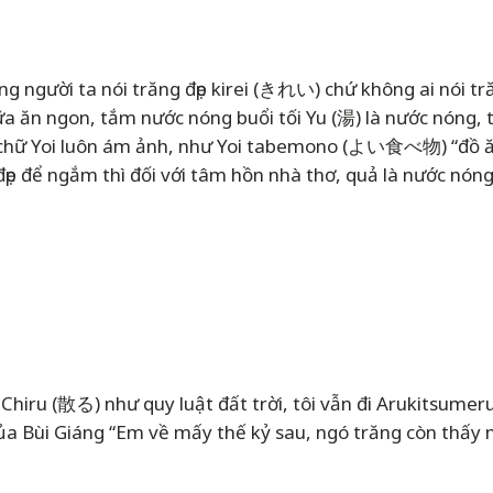
ường người ta nói trăng đẹp kirei (きれい) chứ không ai nói
ữa ăn ngon, tắm nước nóng buổi tối Yu (湯) là nước nóng
ên chữ Yoi luôn ám ảnh, như Yoi tabemono (よい食べ物) “đồ ă
 đẹp để ngắm thì đối với tâm hồn nhà thơ, quả là nước nó
ơi Chiru (散る) như quy luật đất trời, tôi vẫn đi Arukit
ủa Bùi Giáng “Em về mấy thế kỷ sau, ngó trăng còn thấy ng