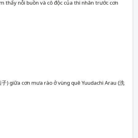
 thấy nỗi buồn và cô độc của thi nhân trước cơn
 (茄子) giữa cơn mưa rào ở vùng quê Yuudachi Arau (洗