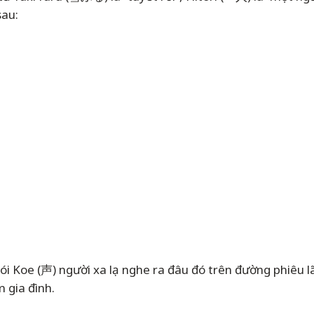
sau:
i Koe (声) người xa lạ nghe ra đâu đó trên đường phiêu l
 ấm gia đình.