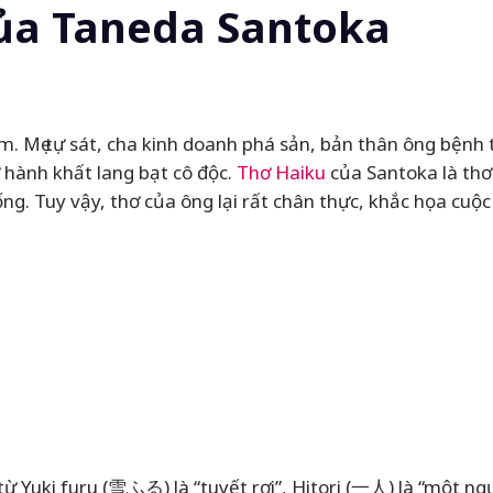
ủa Taneda Santoka
ẹ tự sát, cha kinh doanh phá sản, bản thân ông bệnh tật
ơ hành khất lang bạt cô độc.
Thơ Haiku
của Santoka là thơ
ng. Tuy vậy, thơ của ông lại rất chân thực, khắc họa cuộ
từ Yuki furu (雪ふる) là “tuyết rơi”, Hitori (一人) là “một ngư