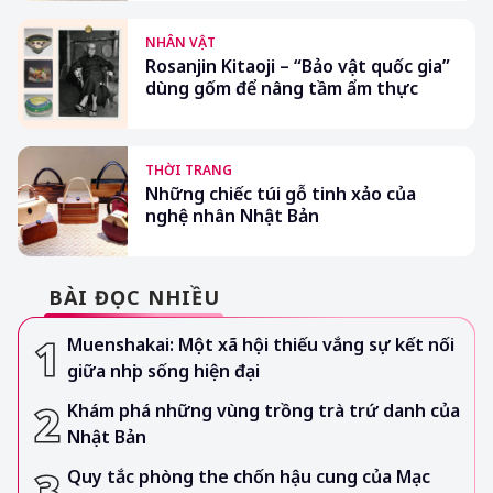
NHÂN VẬT
Rosanjin Kitaoji – “Bảo vật quốc gia”
dùng gốm để nâng tầm ẩm thực
THỜI TRANG
Những chiếc túi gỗ tinh xảo của
nghệ nhân Nhật Bản
BÀI ĐỌC NHIỀU
Muenshakai: Một xã hội thiếu vắng sự kết nối
giữa nhịp sống hiện đại
Khám phá những vùng trồng trà trứ danh của
Nhật Bản
Quy tắc phòng the chốn hậu cung của Mạc