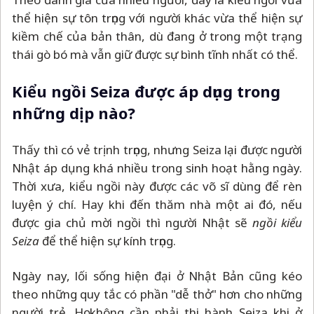
thể hiện sự tôn trọng với người khác vừa thể hiện sự
kiềm chế của bản thân, dù đang ở trong một trạng
thái gò bó mà vẫn giữ được sự bình tĩnh nhất có thể.
Kiểu ngồi Seiza được áp dụng trong
những dịp nào?
Thấy thì có vẻ trịnh trọng, nhưng Seiza lại được người
Nhật áp dụng khá nhiều trong sinh hoạt hằng ngày.
Thời xưa, kiểu ngồi này được các võ sĩ dùng để rèn
luyện ý chí. Hay khi đến thăm nhà một ai đó, nếu
được gia chủ mời ngồi thì người Nhật sẽ
ngồi kiểu
Seiza
để thể hiện sự kính trọng.
Ngày nay, lối sống hiện đại ở Nhật Bản cũng kéo
theo những quy tắc có phần "dễ thở" hơn cho những
người trẻ. Họ không cần phải thi hành Seiza khi ở