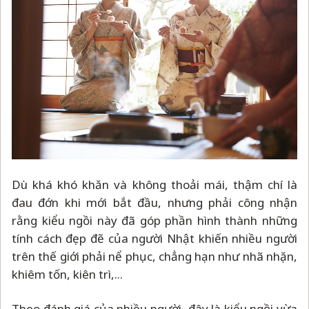
Dù khá khó khăn và không thoải mái, thậm chí là
đau đớn khi mới bắt đầu, nhưng phải công nhận
rằng kiểu ngồi này đã góp phần hình thành những
tính cách đẹp đẽ của người Nhật khiến nhiều người
trên thế giới phải nể phục, chẳng hạn như nhã nhặn,
khiêm tốn, kiên trì,...
Theo đánh giá của nhiều người, đây là kiểu ngồi vừa