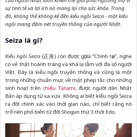
của người Nhật luôn khiến thế giới phải ngưỡng mộ vì
sự tinh tế và lợi ích nó mang lại cho sức khỏe. Trong
đó, không thể không kể đến kiểu ngồi Seiza - một kiểu
ngồi mang đậm nét truyền thống của người Nhật.
Seiza là gì?
Kiểu ngồi Seiza
(正座) còn được gọi là “Chính tọa”, nghe
có vẻ thật hoành tráng và khá lạ lẫm với đa số người
Việt. Đây là kiểu ngồi truyền thống và cũng là một
trong những chuẩn mực về mặt phép tắc cho những
sinh hoạt trên
chiếu Tatami
, được người dân Nhật
Bản áp dụng từ xa xưa. Không ai biết kiểu ngồi Seiza
ra đời chính xác vào thời gian nào, chỉ biết rằng nó
trở nên phổ biến từ đời Shogun thứ 3 thời Edo.