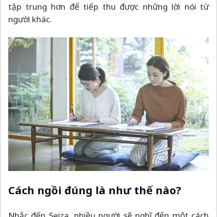
tập trung hơn để tiếp thu được những lời nói từ
người khác.
Cách ngồi đúng là như thế nào?
Nhắc đến Seiza, nhiều người sẽ nghĩ đến một cách