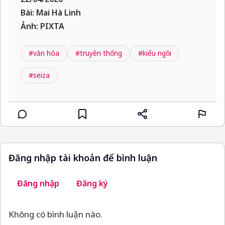
Bài: Mai Hà Linh
Ảnh: PIXTA
#văn hóa
#truyền thống
#kiểu ngồi
#seiza
Đăng nhập tài khoản để bình luận
Đăng nhập
Đăng ký
Không có bình luận nào.