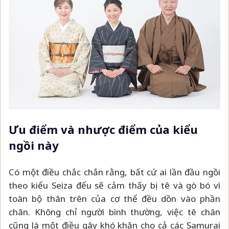
Ưu điểm và nhược điểm của kiểu
ngồi này
Có một điều chắc chắn rằng, bất cứ ai lần đầu ngồi
theo kiểu Seiza đểu sẽ cảm thấy bị tê và gò bó vì
toàn bộ thân trên của cơ thể đều dồn vào phần
chân. Không chỉ người bình thường, việc tê chân
cũng là một điều gây khó khăn cho cả các Samurai