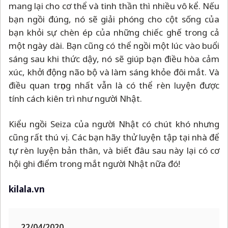
mang lại cho cơ thể và tinh thần thì nhiều vô kể. Nếu
bạn ngồi đúng, nó sẽ giải phóng cho cột sống của
bạn khỏi sự chèn ép của những chiếc ghế trong cả
một ngày dài. Bạn cũng có thể ngồi một lúc vào buổi
sáng sau khi thức dậy, nó sẽ giúp bạn điều hòa cảm
xúc, khởi động não bộ và làm sáng khỏe đôi mắt. Và
điều quan trọng nhất vẫn là có thể rèn luyện được
tính cách kiên trì như người Nhật.
Kiểu ngồi Seiza của người Nhật có chút khó nhưng
cũng rất thú vị. Các bạn hãy thử luyện tập tại nhà để
tự rèn luyện bản thân, và biết đâu sau này lại có cơ
hội ghi điểm trong mắt người Nhật nữa đó!
kilala.vn
22/04/2020