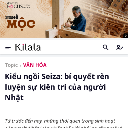
Topic
VĂN HÓA
Kiểu ngồi Seiza: bí quyết rèn
luyện sự kiên trì của người
Nhật
Từ trước đến nay, những thói quen trong sinh hoạt