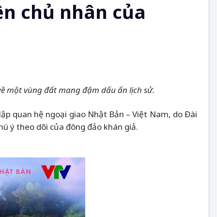
iện chủ nhân của
 về một vùng đất mang đậm dấu ấn lịch sử.
 lập quan hệ ngoại giao Nhật Bản
–
Việt Nam, do Đài
hú ý theo dõi của đông đảo khán giả.