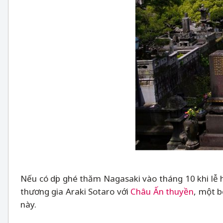
Nếu có dịp ghé thăm Nagasaki vào tháng 10 khi lễ
thương gia Araki Sotaro với
Châu Ấn thuyền
, một b
này.