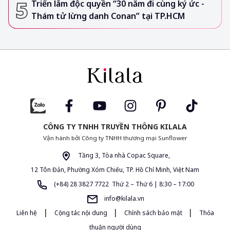
Triển lãm độc quyền “30 năm đi cùng ký ức -
Thám tử lừng danh Conan” tại TP.HCM
CÔNG TY TNHH TRUYỀN THÔNG KILALA
Vận hành bởi Công ty TNHH thương mại Sunflower
Tầng 3, Tòa nhà Copac Square,
12 Tôn Đản, Phường Xóm Chiếu, TP. Hồ Chí Minh, Việt Nam
(+84) 28 3827 7722 Thứ 2 – Thứ 6 | 8:30 – 17:00
info@kilala.vn
|
|
|
Liên hệ
Cộng tác nội dung
Chính sách bảo mật
Thỏa
thuận người dùng