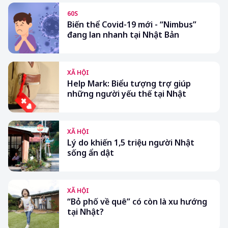
60S
Biến thể Covid-19 mới - “Nimbus”
đang lan nhanh tại Nhật Bản
XÃ HỘI
Help Mark: Biểu tượng trợ giúp
những người yếu thế tại Nhật
XÃ HỘI
Lý do khiến 1,5 triệu người Nhật
sống ẩn dật
XÃ HỘI
“Bỏ phố về quê” có còn là xu hướng
tại Nhật?