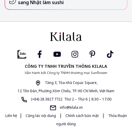
sang Nhật làm sushi
CÔNG TY TNHH TRUYỀN THÔNG KILALA
Vận hành bởi Công ty TNHH thương mại Sunflower
Tầng 3, Tòa nhà Copac Square,
12 Tôn Đản, Phường Xóm Chiếu, TP. Hồ Chí Minh, Việt Nam
(+84) 28 3827 7722 Thứ 2 – Thứ 6 | 8:30 – 17:00
info@kilala.vn
|
|
|
Liên hệ
Cộng tác nội dung
Chính sách bảo mật
Thỏa thuận
người dùng