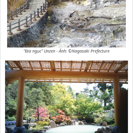
“Địa ngục” Unzen - Ảnh: ©Nagasaki Prefecture