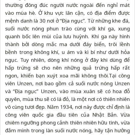
thường đông đúc người nước ngoài đến nghỉ mát
vào mùa hè. Ở khu vực lân cận, có địa điểm được
mệnh danh là 30 nơi ở “Địa ngục”. Từ những khe đá,
suối nước nóng phun trào cùng với khí ga, xung
quanh bốc lên mùi của lưu huỳnh. Khí ga này hình
thành bởi dòng mắc ma dưới đáy biển, trôi lềnh
bềnh trong không khí, u ám và kì bí như dưới hỏa
ngục. Tuy nhiên, dòng khí nóng ở đây khi dùng để
hấp trứng sẽ cho nên những quả trứng hấp rất
ngon, khiến bạn xuýt xoa mãi không thôi.Tại công
viên Unzen, nơi bao gồm cả suối nước nóng Unzen
và “Địa ngục” Unzen, vào mùa xuân sẽ có hoa đỗ
quyên, mùa thu sẽ có lá đỏ, là một nơi có thiên nhiên
vô cùng tươi đẹp. Năm 1934, nơi này được chỉ định là
công viên quốc gia đầu tiên của Nhật Bản. Vừa
chiêm ngưỡng phong cảnh thiên nhiên hữu tình, vừa
đắm mình trong làn suối nước nóng, hãy tận hưởng