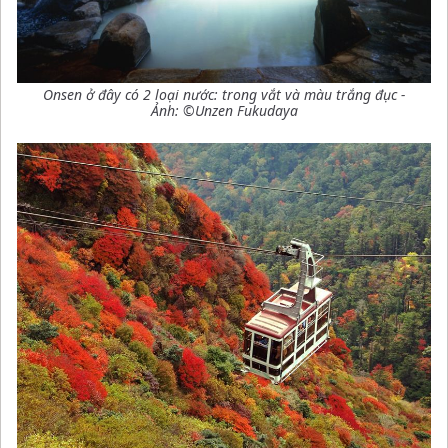
Onsen ở đây có 2 loại nước: trong vắt và màu trắng đục -
Ảnh: ©Unzen Fukudaya