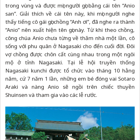
trong vùng và được mọi người gọi bằng cái tên “Anio
san”. Giải thích về cái tên này, khi mọi người nghe
thấy tiếng cô gái gọi chồng “Anh ơi”, đã nghe ra thành
“Anio” nên xuất hiện tên gọi này. Từ khi theo chồng,
công chúa Anio chưa từng về thăm nhà một lần, cô
sống với phu quân ở Nagasaki cho đến cuối đời. Đôi
vợ chồng được chôn cất cùng nhau trong một ngôi
mộ ở tỉnh Nagasaki. Tại lễ hội truyền thống
Nagasaki kunchi được tổ chức vào tháng 10 hằng
năm, cứ 7 năm 1 lần, những em bé đóng vai Sotaro
Araki và nàng Anio sẽ ngồi trên chiếc thuyền
Shuinsen và tham gia vào các lễ rước.