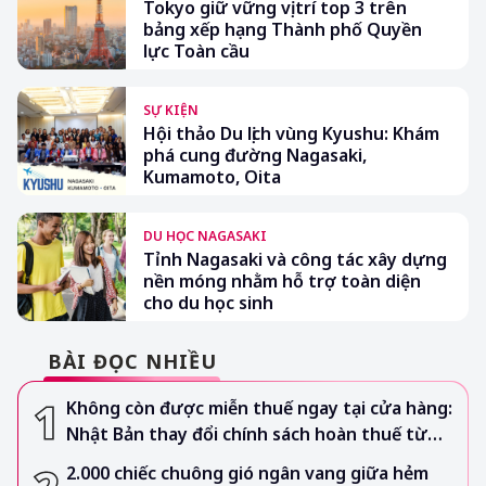
Tokyo giữ vững vị trí top 3 trên
bảng xếp hạng Thành phố Quyền
lực Toàn cầu
SỰ KIỆN
Hội thảo Du lịch vùng Kyushu: Khám
phá cung đường Nagasaki,
Kumamoto, Oita
DU HỌC NAGASAKI
Tỉnh Nagasaki và công tác xây dựng
nền móng nhằm hỗ trợ toàn diện
cho du học sinh
BÀI ĐỌC NHIỀU
Không còn được miễn thuế ngay tại cửa hàng:
Nhật Bản thay đổi chính sách hoàn thuế từ
tháng 11/2026
2.000 chiếc chuông gió ngân vang giữa hẻm