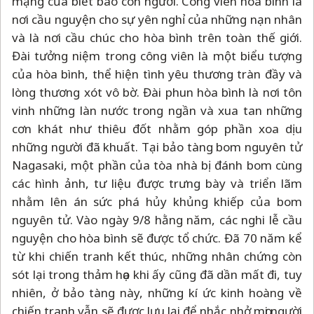
mạng của biết bao con người. Công viên hòa bình là
nơi cầu nguyện cho sự yên nghỉ của những nạn nhân
và là nơi cầu chúc cho hòa bình trên toàn thế giới.
Đài tưởng niệm trong công viên là một biểu tượng
của hòa bình, thể hiện tình yêu thương tràn đầy và
lòng thương xót vô bờ. Đài phun hòa bình là nơi tôn
vinh những làn nước trong ngần và xua tan những
cơn khát như thiêu đốt nhằm góp phần xoa dịu
những người đã khuất. Tại bảo tàng bom nguyên tử
Nagasaki, một phần của tòa nhà bị đánh bom cùng
các hình ảnh, tư liệu được trưng bày và triển lãm
nhằm lên án sức phá hủy khủng khiếp của bom
nguyên tử. Vào ngày 9/8 hằng năm, các nghi lễ cầu
nguyện cho hòa bình sẽ được tổ chức. Đã 70 năm kể
từ khi chiến tranh kết thúc, những nhân chứng còn
sót lại trong thảm họa khi ấy cũng đã dần mất đi, tuy
nhiên, ở bảo tàng này, những kí ức kinh hoàng về
chiến tranh vẫn sẽ được lưu lại để nhắc nhở mọi người