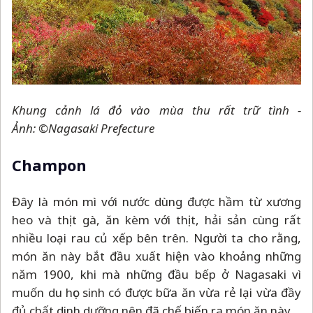
Khung cảnh lá đỏ vào mùa thu rất trữ tình -
Ảnh: ©Nagasaki Prefecture
Champon
Đây là món mì với nước dùng được hầm từ xương
heo và thịt gà, ăn kèm với thịt, hải sản cùng rất
nhiều loại rau củ xếp bên trên. Người ta cho rằng,
món ăn này bắt đầu xuất hiện vào khoảng những
năm 1900, khi mà những đầu bếp ở Nagasaki vì
muốn du học sinh có được bữa ăn vừa rẻ lại vừa đầy
đủ chất dinh dưỡng nên đã chế biến ra món ăn này.