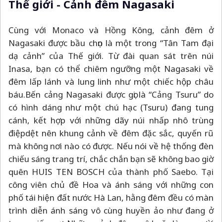
Thế giới - Cảnh đêm Nagasaki
Cùng với Monaco và Hồng Kông, cảnh đêm ở
Nagasaki được bầu chọn là một trong “Tân Tam đại
dạ cảnh” của Thế giới. Từ đài quan sát trên núi
Inasa, bạn có thể chiêm ngưỡng một Nagasaki về
đêm lấp lánh và lung linh như một chiếc hộp châu
báu.Bến cảng Nagasaki được gọi là “Cảng Tsuru” do
có hình dáng như một chú hạc (Tsuru) đang tung
cánh, kết hợp với những dãy núi nhấp nhô trùng
điệpdệt nên khung cảnh về đêm đặc sắc, quyến rũ
mà không nơi nào có được. Nếu nói về hệ thống đèn
chiếu sáng trang trí, chắc chắn bạn sẽ không bao giờ
quên HUIS TEN BOSCH của thành phố Saebo. Tại
công viên chủ đề Hoa và ánh sáng với những con
phố tái hiện đất nước Hà Lan, hằng đêm đều có màn
trình diễn ánh sáng vô cùng huyền ảo như đang ở