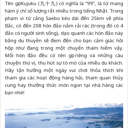
Tên gọi Kujuku (九十九) có nghĩa là “99”, là từ mang
hàm ý chỉ số lượng rất nhiều trong tiếng Nhật. Trong
phạm vi từ cảng Saebo kéo dài đến 25km về phía
Bắc, có đến 208 hòn đảo nằm rải rác (trong đó có 4
đảo có người sinh sống), dạo quanh các hòn đảo này
bằng du thuyền sẽ đem đến cho bạn cảm giác hồi
hộp như đang trong một chuyến thám hiểm vậy.
Mỗi hòn đảo đều có tên gọi riêng và những câu
chuyện thú vị, thu hút sự tò mò của nhiều du khách.
Hãy tận hưởng một ngày vui chơi thỏa thích khi
tham gia các hoạt động hàng hải, tham quan thủy
cung hay thưởng thức món ngon tại nhà hàng các
bạn nhé!