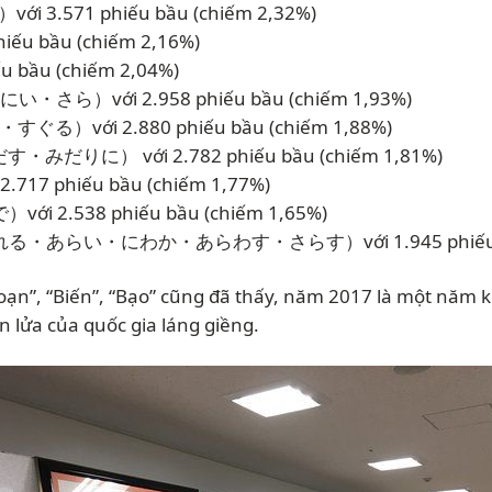
 3.571 phiếu bầu (chiếm 2,32%)
ếu bầu (chiếm 2,16%)
 bầu (chiếm 2,04%)
さら）với 2.958 phiếu bầu (chiếm 1,93%)
る）với 2.880 phiếu bầu (chiếm 1,88%)
みだりに） với 2.782 phiếu bầu (chiếm 1,81%)
17 phiếu bầu (chiếm 1,77%)
 2.538 phiếu bầu (chiếm 1,65%)
れる・あらい・にわか・あらわす・さらす）với 1.945 phiếu bầu
 “Loạn”, “Biến”, “Bạo” cũng đã thấy, năm 2017 là một năm
ên lửa của quốc gia láng giềng.