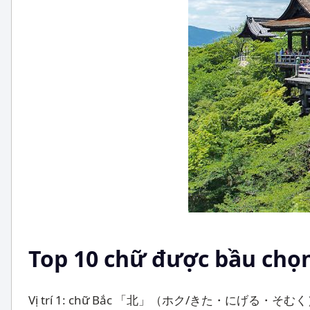
Top 10 chữ được bầu chọ
Vị trí 1: chữ Bắc 「北」（ホク/きた・にげる・そむく）với 