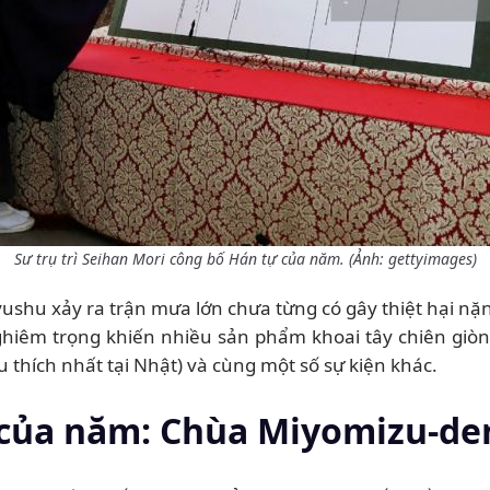
Sư trụ trì Seihan Mori công bố Hán tự của năm. (Ảnh: gettyimages)
yushu xảy ra trận mưa lớn chưa từng có gây thiệt hại nặ
ghiêm trọng khiến nhiều sản phẩm khoai tây chiên giòn
 thích nhất tại Nhật) và cùng một số sự kiện khác.
 của năm: Chùa Miyomizu-de