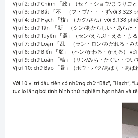
Vị trí 2: chữ Chính 「政」（セイ・ショウ/まつりごと）với
Vị trí 3: chữ Bất 「不」（フ・ブ/・・・ずvới 3.323 phi
Vị trí 4: chữ Hạch 「核」（カク/さね）với 3.138 phiếu
Vị trí 5: chữ Tân 「新」（シン/あたらしい・あらた・にい・
Vị trí 6: chữ Tuyển 「選」（セン/えらぶ・える・よる・すぐ
Vị trí 7: chữ Loạn 「乱」（ラン・ロン/みだれる・みだす・
Vị trí 8: chữ Biến 「変」（ヘン/かわる・かえる） với 2.7
Vị trí 9: chữ Luân 「輪」（リン/みち・たぐい・ついで）với
Vị trí 10: chữ Bạo 「暴」（ボウ・バク/あばく・あば
Với 10 vị trí đầu tiên có những chữ “Bắc”, “Hạch”,
tục lo lắng bởi tình hình thử nghiệm hạt nhân và t