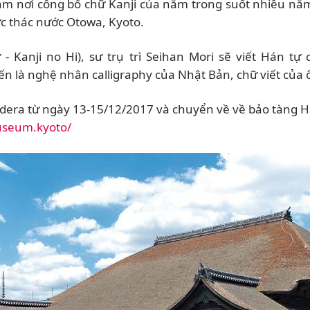
làm nơi công bố chữ Kanji của năm trong suốt nhiều nă
c thác nước Otowa, Kyoto.
 Kanji no Hi), sư trụ trì Seihan Mori sẽ viết Hán t
đến là nghệ nhân calligraphy của Nhật Bản, chữ viết của 
dera từ ngày 13-15/12/2017 và chuyển về về bảo tàng H
useum.kyoto/