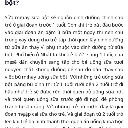
bột?
Sữa mẹ hay sữa bột sẽ nguồn dinh dưỡng chính cho
trẻ ở giai đoạn trước 1 tuổi. Còn khi trẻ bắt đầu bước
vào giai đoạn ăn dặm 3 bữa một ngày thì nên chú
trọng xây dựng cho trẻ tập thói quen lấy dinh dưỡng
từ bữa ăn thay vì phụ thuộc vào dinh dưỡng từ sữa
bột. Phổ biến ở Nhật là khi trẻ bước sang 1 tuổi, cha
mẹ sẽ dần chuyển sang tập cho bé uống sữa tươi
nguyên chất không đường để sau đó dần thay cho
việc bú mẹ hay uống sữa bột. Với những trẻ uống sữa
bột bằng bú bình thì từ 1 tuổi rưỡi đến 2 tuổi trở đi
hầu như trẻ sẽ được rèn thói quen bỏ uống sữa bột
và thói quen uống sữa trước giờ đi ngủ để phòng
tránh bị sâu răng. Với những trẻ bú mẹ thì đây là giai
đoạn mẹ tập cai sữa cho trẻ. Và giai đoạn từ 2 tuổi trở
lên khi trẻ đã hình thành thói quen ăn uống khoa học