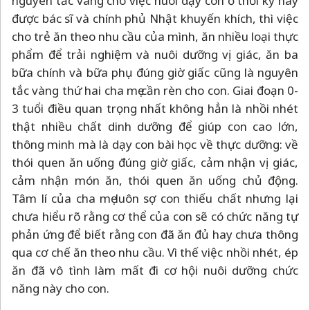
nguyên tắc vàng cho việc nuôi dạy con ở thời kỳ này
được bác sĩ và chính phủ Nhật khuyến khích, thì việc
cho trẻ ăn theo nhu cầu của mình, ăn nhiều loại thực
phẩm để trải nghiệm và nuôi dưỡng vị giác, ăn ba
bữa chính và bữa phụ đúng giờ giấc cũng là nguyên
tắc vàng thứ hai cha mẹ cần rèn cho con. Giai đoạn 0-
3 tuổi điều quan trọng nhất không hẳn là nhồi nhét
thật nhiều chất dinh dưỡng để giúp con cao lớn,
thông minh mà là dạy con bài học về thực dưỡng: về
thói quen ăn uống đúng giờ giấc, cảm nhận vị giác,
cảm nhận món ăn, thói quen ăn uống chủ động.
Tâm lí của cha mẹ luôn sợ con thiếu chất nhưng lại
chưa hiểu rõ rằng cơ thể của con sẽ có chức năng tự
phản ứng để biết rằng con đã ăn đủ hay chưa thông
qua cơ chế ăn theo nhu cầu. Vì thế việc nhồi nhét, ép
ăn đã vô tình làm mất đi cơ hội nuôi dưỡng chức
năng này cho con.