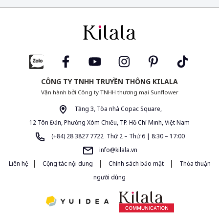
CÔNG TY TNHH TRUYỀN THÔNG KILALA
Vận hành bởi Công ty TNHH thương mại Sunflower
Tầng 3, Tòa nhà Copac Square,
12 Tôn Đản, Phường Xóm Chiếu, TP. Hồ Chí Minh, Việt Nam
(+84) 28 3827 7722 Thứ 2 – Thứ 6 | 8:30 – 17:00
info@kilala.vn
|
|
|
Liên hệ
Cộng tác nội dung
Chính sách bảo mật
Thỏa thuận
người dùng