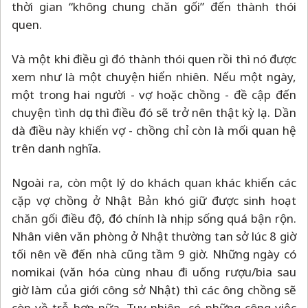
thời gian “không chung chăn gối” đến thành thói
quen.
Và một khi điều gì đó thành thói quen rồi thì nó được
xem như là một chuyện hiển nhiên. Nếu một ngày,
một trong hai người - vợ hoặc chồng - đề cập đến
chuyện tình dục thì điều đó sẽ trở nên thật kỳ lạ. Dần
dà điều này khiến vợ - chồng chỉ còn là mối quan hệ
trên danh nghĩa.
Ngoài ra, còn một lý do khách quan khác khiến các
cặp vợ chồng ở Nhật Bản khó giữ được sinh hoạt
chăn gối điều độ, đó chính là nhịp sống quá bận rộn.
Nhân viên văn phòng ở Nhật thường tan sở lúc 8 giờ
tối nên về đến nhà cũng tầm 9 giờ. Những ngày có
nomikai (văn hóa cùng nhau đi uống rượu/bia sau
giờ làm của giới công sở Nhật) thì các ông chồng sẽ
còn về trễ hơn nữa. Tuy nhiên, có những công việc