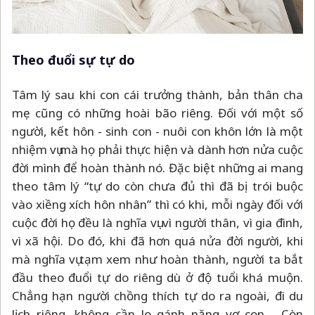
Theo đuổi sự tự do
Tâm lý sau khi con cái trưởng thành, bản thân cha
mẹ cũng có những hoài bão riêng. Đối với một số
người, kết hôn - sinh con - nuôi con khôn lớn là một
nhiệm vụ mà họ phải thực hiện và dành hơn nửa cuộc
đời mình để hoàn thành nó. Đặc biệt những ai mang
theo tâm lý “tự do còn chưa đủ thì đã bị trói buộc
vào xiềng xích hôn nhân” thì có khi, mỗi ngày đối với
cuộc đời họ đều là nghĩa vụ: vì người thân, vì gia đình,
vì xã hội. Do đó, khi đã hơn quá nửa đời người, khi
mà nghĩa vụ tạm xem như hoàn thành, người ta bắt
đầu theo đuổi tự do riêng dù ở độ tuổi khá muộn.
Chẳng hạn người chồng thích tự do ra ngoài, đi du
lịch riêng, không cần lo gánh nặng vợ con… Còn