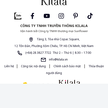
CÔNG TY TNHH TRUYỀN THÔNG KILALA
Vận hành bởi Công ty TNHH thương mại Sunflower
Tầng 3, Tòa nhà Copac Square,
12 Tôn Đản, Phường Xóm Chiếu, TP. Hồ Chí Minh, Việt Nam
(+84) 28 3827 7722 Thứ 2 – Thứ 6 | 8:30 – 17:00
info@kilala.vn
|
|
|
Liên hệ
Cộng tác nội dung
Chính sách bảo mật
Thỏa thuận
người dùng
Giấy phép MXH 454/GP-BTTTT do Bộ Thông Tin và Truyền Thông cấp
ngày 16/10/2020. Chịu trách nhiệm quản lý nội dung: Bà Đường Thị Anh