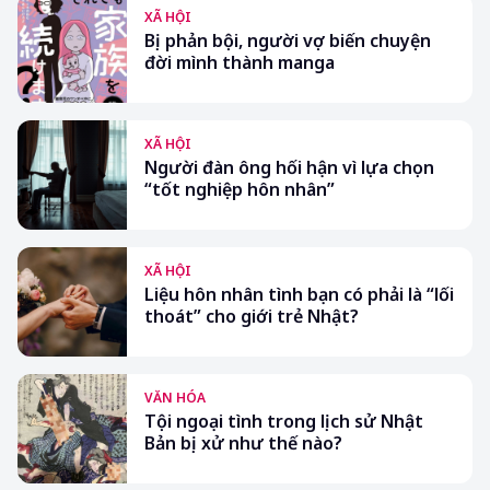
XÃ HỘI
Bị phản bội, người vợ biến chuyện
đời mình thành manga
XÃ HỘI
Người đàn ông hối hận vì lựa chọn
“tốt nghiệp hôn nhân”
XÃ HỘI
Liệu hôn nhân tình bạn có phải là “lối
thoát” cho giới trẻ Nhật?
VĂN HÓA
Tội ngoại tình trong lịch sử Nhật
Bản bị xử như thế nào?