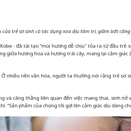
 của trẻ sơ sinh có tác dụng xoa dịu tâm trí, giảm bớt căng
c Kobe - đã tái tạo "mùi hương dễ chịu" tỏa ra từ đầu trẻ
g giữa hương hoa và hương trái cây, mang lại cảm giác 
". Ở nhiều nền văn hóa, người ta thường nói rằng trẻ sơ 
o lắng và căng thẳng liên quan đến việc mang thai, sinh n
o chí. “Sản phẩm của chúng tôi gợi lên cảm giác dịu dàng 