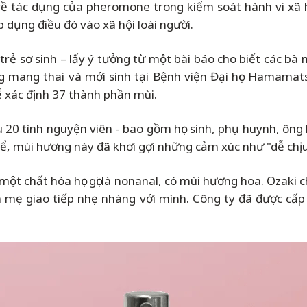
ề tác dụng của pheromone trong kiểm soát hành vi xã hội 
dụng điều đó vào xã hội loài người.
trẻ sơ sinh
–
lấy ý tưởng từ một bài báo cho biết các bà
ang mang thai và mới sinh tại Bệnh viện Đại học Hamama
ể xác định 37 thành phần mùi.
ầu 20 tình nguyện viên - bao gồm học sinh, phụ huynh, ông
ể, mùi hương này đã khơi gợi những cảm xúc như "dễ chịu
một chất hóa học gọi là nonanal, có mùi hương hoa. Ozaki ch
a mẹ giao tiếp nhẹ nhàng với mình. Công ty đã được c