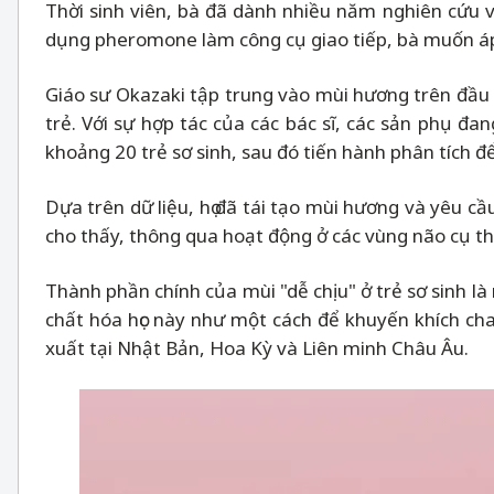
Thời sinh viên, bà đã dành nhiều năm nghiên cứu v
dụng pheromone làm công cụ giao tiếp, bà muốn áp 
Giáo sư Okazaki tập trung vào mùi hương trên đầu 
trẻ. Với sự hợp tác của các bác sĩ, các sản phụ đ
khoảng 20 trẻ sơ sinh, sau đó tiến hành phân tích đ
Dựa trên dữ liệu, họ đã tái tạo mùi hương và yêu c
cho thấy, thông qua hoạt động ở các vùng não cụ th
Thành phần chính của mùi "dễ chịu" ở trẻ sơ sinh là 
chất hóa học này như một cách để khuyến khích ch
xuất tại Nhật Bản, Hoa Kỳ và Liên minh Châu Âu.