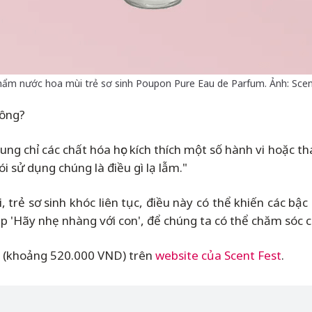
hẩm nước hoa mùi trẻ sơ sinh Poupon Pure Eau de Parfum. Ảnh: Scen
hông?
ng chỉ các chất hóa học kích thích một số hành vi hoặc th
ói sử dụng chúng là điều gì lạ lẫm."
i, trẻ sơ sinh khóc liên tục, điều này có thể khiến các b
p 'Hãy nhẹ nhàng với con', để chúng ta có thể chăm sóc 
n (khoảng 520.000 VND) trên
website của Scent Fest
.