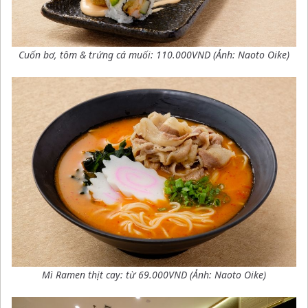
Cuốn bơ, tôm & trứng cá muối: 110.000VND
(Ảnh: Naoto Oike)
Mì Ramen thịt cay: từ 69.000VND
(Ảnh: Naoto Oike)