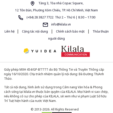
Tầng 3, Tòa nhà Copac Square,
12 Tôn Đản, Phường Xóm Chiếu, TP. Hồ Chí Minh, Việt Nam
(+84) 28 3827 7722 Thứ 2 – Thứ 6 | 8:30 – 17:00
info@kilala.vn
|
|
|
Liên hệ
Cộng tác nội dung
Chính sách bảo mật
Thỏa thuận
người dùng
Giấy phép MXH 454/GP-BTTTT do Bộ Thông Tin và Truyền Thông cấp
ngày 16/10/2020. Chịu trách nhiệm quản lý nội dung: Bà Đường Thị Anh
Thảo.
Tất cả nội dung, hình ảnh sử dụng trong Cẩm nang Văn hóa & Phong
cách sống tại kilala.vn thuộc bản quyền của KILALA. Mọi hành vi sao chép,
nếu không có sự cho phép của KILALA, sẽ xem như vi phạm Luật Sở hữu
Trí Tuệ hiện hành của nước Việt Nam.
© 2013-2026. All Rights Reserved