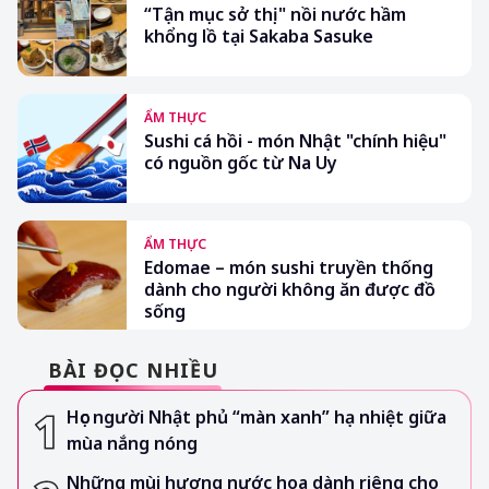
“Tận mục sở thị" nồi nước hầm
khổng lồ tại Sakaba Sasuke
ẨM THỰC
Sushi cá hồi - món Nhật "chính hiệu"
có nguồn gốc từ Na Uy
ẨM THỰC
Edomae – món sushi truyền thống
dành cho người không ăn được đồ
sống
BÀI ĐỌC NHIỀU
Học người Nhật phủ “màn xanh” hạ nhiệt giữa
mùa nắng nóng
Những mùi hương nước hoa dành riêng cho