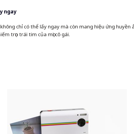
y ngay
hông chỉ có thể lấy ngay mà còn mang hiệu ứng huyền ả
m trọn trái tim của mọi cô gái.