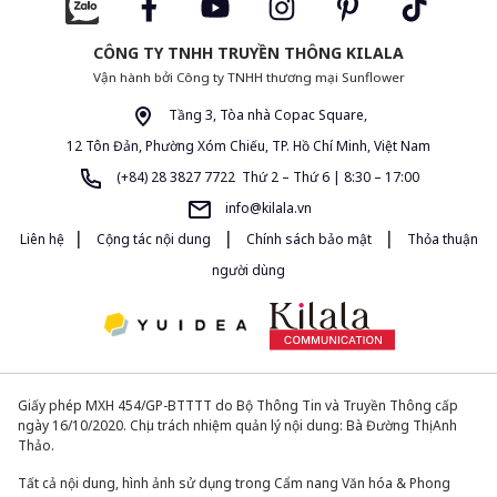
CÔNG TY TNHH TRUYỀN THÔNG KILALA
Vận hành bởi Công ty TNHH thương mại Sunflower
Tầng 3, Tòa nhà Copac Square,
12 Tôn Đản, Phường Xóm Chiếu, TP. Hồ Chí Minh, Việt Nam
(+84) 28 3827 7722 Thứ 2 – Thứ 6 | 8:30 – 17:00
info@kilala.vn
|
|
|
Liên hệ
Cộng tác nội dung
Chính sách bảo mật
Thỏa thuận
người dùng
Giấy phép MXH 454/GP-BTTTT do Bộ Thông Tin và Truyền Thông cấp
ngày 16/10/2020. Chịu trách nhiệm quản lý nội dung: Bà Đường Thị Anh
Thảo.
Tất cả nội dung, hình ảnh sử dụng trong Cẩm nang Văn hóa & Phong