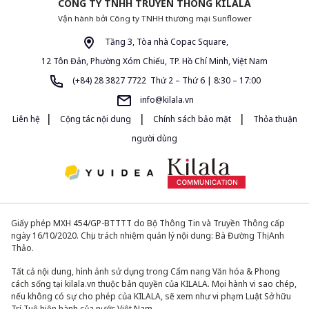
CÔNG TY TNHH TRUYỀN THÔNG KILALA
Vận hành bởi Công ty TNHH thương mại Sunflower
Tầng 3, Tòa nhà Copac Square,
12 Tôn Đản, Phường Xóm Chiếu, TP. Hồ Chí Minh, Việt Nam
(+84) 28 3827 7722 Thứ 2 – Thứ 6 | 8:30 – 17:00
info@kilala.vn
|
|
|
Liên hệ
Cộng tác nội dung
Chính sách bảo mật
Thỏa thuận
người dùng
Giấy phép MXH 454/GP-BTTTT do Bộ Thông Tin và Truyền Thông cấp
ngày 16/10/2020. Chịu trách nhiệm quản lý nội dung: Bà Đường Thị Anh
Thảo.
Tất cả nội dung, hình ảnh sử dụng trong Cẩm nang Văn hóa & Phong
cách sống tại kilala.vn thuộc bản quyền của KILALA. Mọi hành vi sao chép,
nếu không có sự cho phép của KILALA, sẽ xem như vi phạm Luật Sở hữu
Trí Tuệ hiện hành của nước Việt Nam.