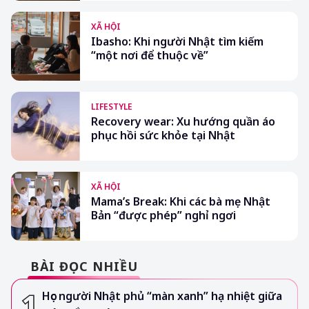
XÃ HỘI
Ibasho: Khi người Nhật tìm kiếm
“một nơi để thuộc về”
LIFESTYLE
Recovery wear: Xu hướng quần áo
phục hồi sức khỏe tại Nhật
XÃ HỘI
Mama’s Break: Khi các bà mẹ Nhật
Bản “được phép” nghỉ ngơi
BÀI ĐỌC NHIỀU
Học người Nhật phủ “màn xanh” hạ nhiệt giữa