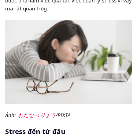
buộc phải làm việc quá tải. Việc quản lý stress vì vậy
mà rất quan trọng.
Ảnh:
わたなべ りょう
/PIXTA
Stress đến từ đâu