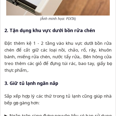
(Ảnh minh họa: PIXTA)
2. Tận dụng khu vực dưới bồn rửa chén
Đặt thêm kệ 1 - 2 tầng vào khu vực dưới bồn rửa
chén để cất giữ các loại nồi, chảo, rổ, rây, khuôn
bánh, miếng rửa chén, nước tẩy rửa,. Bên hông cửa
treo thêm các giỏ để đựng túi rác, bao tay, giấy bọc
thực phẩm,.
3. Giữ tủ lạnh ngăn nắp
Sắp xếp hợp lý các thứ trong tủ lạnh cũng giúp nhà
bếp gọn gàng hơn:
▶ Ngăn trên cùng đựng nguyên liệu có hạn sử dụng