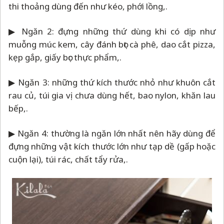
thi thoảng dùng đến như kéo, phới lồng,.
▶ Ngăn 2: đựng những thứ dùng khi có dịp như
muỗng múc kem, cây đánh bọt cà phê, dao cắt pizza,
kẹp gắp, giấy bọc thực phẩm,.
▶ Ngăn 3: những thứ kích thước nhỏ như khuôn cắt
rau củ, túi gia vị chưa dùng hết, bao nylon, khăn lau
bếp,.
▶ Ngăn 4: thường là ngăn lớn nhất nên hãy dùng để
đựng những vật kích thước lớn như tạp dề (gấp hoặc
cuộn lại), túi rác, chất tẩy rửa,.