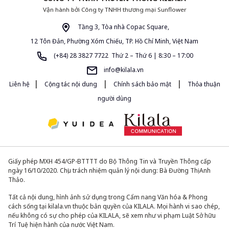
Vận hành bởi Công ty TNHH thương mại Sunflower
Tầng 3, Tòa nhà Copac Square,
12 Tôn Đản, Phường Xóm Chiếu, TP. Hồ Chí Minh, Việt Nam
(+84) 28 3827 7722 Thứ 2 – Thứ 6 | 8:30 – 17:00
info@kilala.vn
|
|
|
Liên hệ
Cộng tác nội dung
Chính sách bảo mật
Thỏa thuận
người dùng
Giấy phép MXH 454/GP-BTTTT do Bộ Thông Tin và Truyền Thông cấp
ngày 16/10/2020. Chịu trách nhiệm quản lý nội dung: Bà Đường Thị Anh
Thảo.
Tất cả nội dung, hình ảnh sử dụng trong Cẩm nang Văn hóa & Phong
cách sống tại kilala.vn thuộc bản quyền của KILALA. Mọi hành vi sao chép,
nếu không có sự cho phép của KILALA, sẽ xem như vi phạm Luật Sở hữu
Trí Tuệ hiện hành của nước Việt Nam.